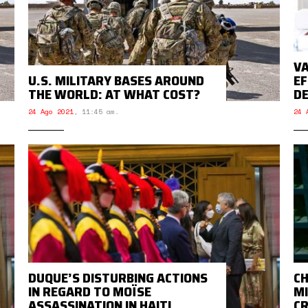
VA
U.S. MILITARY BASES AROUND
EF
THE WORLD: AT WHAT COST?
DE
24 Ago 2021
,
11:45 am.
24 
DUQUE’S DISTURBING ACTIONS
CH
IN REGARD TO MOÏSE
MI
ASSASSINATION IN HAITI
C