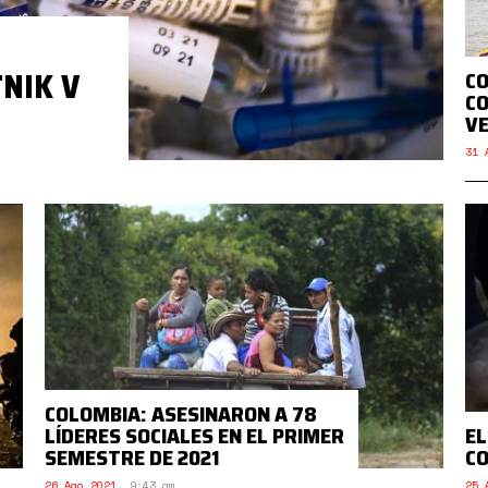
NIK V
CO
CO
V
31 
COLOMBIA: ASESINARON A 78
LÍDERES SOCIALES EN EL PRIMER
EL
SEMESTRE DE 2021
CO
26 Ago 2021
,
9:43 am.
25 