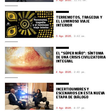
6 Ago 2026
,
11:01 am.
TERREMOTOS, TRAGEDIA Y
EL LUMINOSO VIAJE
INTERIOR
5 Ago 2026
,
9:42 am.
EL "SÚPER NIÑO": SÍNTOMA
DE UNA CRISIS CIVILIZATORIA
INTEGRAL
4 Ago 2026
,
2:40 pm.
INCERTIDUMBRES Y
ESCENARIOS EN ESTA NUEVA
ETAPA DE DIÁLOGO
3 Ago 2026
,
4:37 pm.