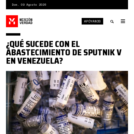
Pasar
Dom. 09 Agosto 2026
al
contenido
APÓYANOS
principal
Tog
nav
Toggle
¿QUÉ SUCEDE CON EL
search
ABASTECIMIENTO DE SPUTNIK V
EN VENEZUELA?
file-
20210422-
14-
17ay3e1.jpeg