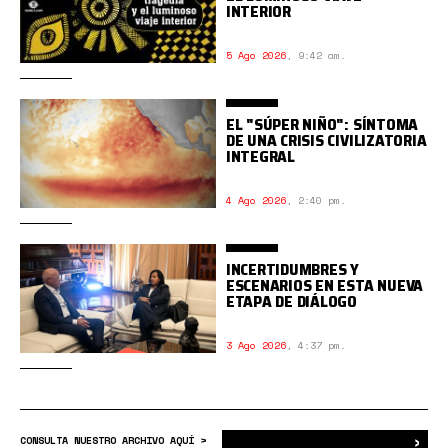
INTERIOR
5 Ago 2026
,
9:42 am.
EL "SÚPER NIÑO": SÍNTOMA
DE UNA CRISIS CIVILIZATORIA
INTEGRAL
4 Ago 2026
,
2:40 pm.
INCERTIDUMBRES Y
ESCENARIOS EN ESTA NUEVA
ETAPA DE DIÁLOGO
3 Ago 2026
,
4:37 pm.
›
Bus
CONSULTA NUESTRO ARCHIVO AQUÍ >