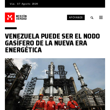
Pasar
Vie. 07 Agosto 2026
al
contenido
APÓYANOS
principal
Tog
nav
Toggle
VENEZUELA PUEDE SER EL NODO
search
GASÍFERO DE LA NUEVA ERA
ENERGÉTICA
PDVSA-
Refinery-
and-
Workers.jpg