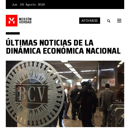
Pasar
Jue. 06 Agosto 2026
al
contenido
APÓYANOS
principal
Tog
nav
Toggle
ÚLTIMAS NOTICIAS DE LA
search
DINÁMICA ECONÓMICA NACIONAL
bae-
bcv.gif