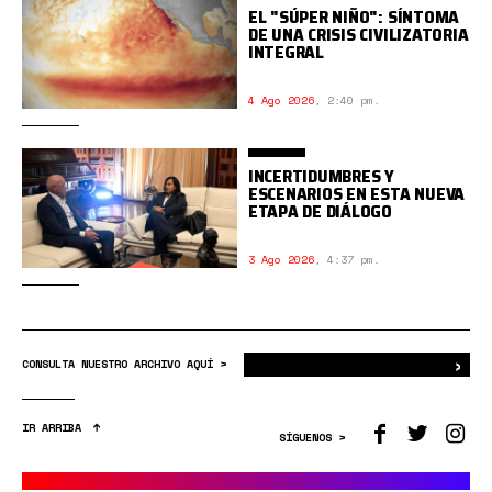
EL "SÚPER NIÑO": SÍNTOMA
DE UNA CRISIS CIVILIZATORIA
INTEGRAL
4 Ago 2026
,
2:40 pm.
INCERTIDUMBRES Y
ESCENARIOS EN ESTA NUEVA
ETAPA DE DIÁLOGO
3 Ago 2026
,
4:37 pm.
›
Bus
CONSULTA NUESTRO ARCHIVO AQUÍ >
IR ARRIBA
SÍGUENOS >