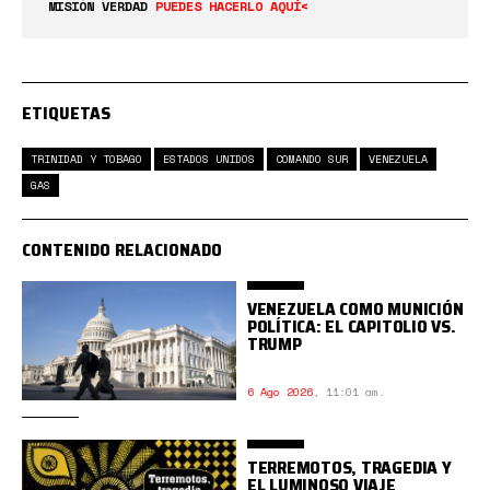
MISIÓN VERDAD
PUEDES HACERLO AQUÍ<
ETIQUETAS
TRINIDAD Y TOBAGO
ESTADOS UNIDOS
COMANDO SUR
VENEZUELA
GAS
CONTENIDO RELACIONADO
VENEZUELA COMO MUNICIÓN
POLÍTICA: EL CAPITOLIO VS.
TRUMP
6 Ago 2026
,
11:01 am.
TERREMOTOS, TRAGEDIA Y
EL LUMINOSO VIAJE