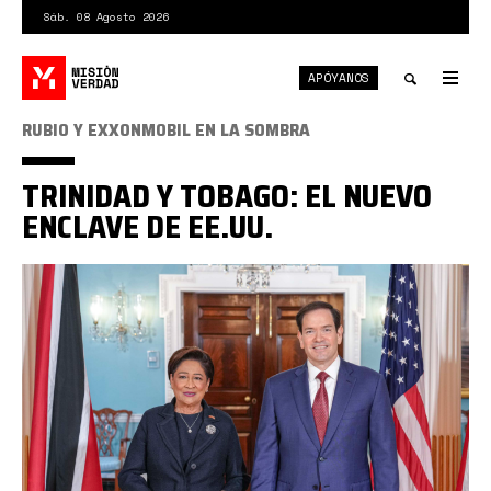
Pasar
Sáb. 08 Agosto 2026
al
contenido
APÓYANOS
principal
Tog
nav
Toggle
RUBIO Y EXXONMOBIL EN LA SOMBRA
search
TRINIDAD Y TOBAGO: EL NUEVO
ENCLAVE DE EE.UU.
Rubio
Kamla