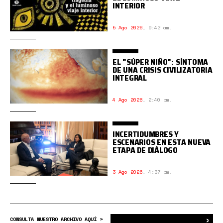
INTERIOR
5 Ago 2026
,
9:42 am.
EL "SÚPER NIÑO": SÍNTOMA
DE UNA CRISIS CIVILIZATORIA
INTEGRAL
4 Ago 2026
,
2:40 pm.
INCERTIDUMBRES Y
ESCENARIOS EN ESTA NUEVA
ETAPA DE DIÁLOGO
3 Ago 2026
,
4:37 pm.
›
Bus
CONSULTA NUESTRO ARCHIVO AQUÍ >