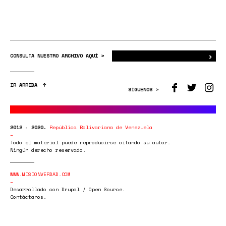
›
Bus
CONSULTA NUESTRO ARCHIVO AQUÍ >
IR ARRIBA
SÍGUENOS >
2012 - 2020.
República Bolivariana de Venezuela
Todo el material puede reproducirse citando su autor.
Ningún derecho reservado.
WWW.MISIONVERDAD.COM
Desarrollado con Drupal / Open Source.
Contáctanos.