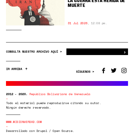
LA GUERRA ESTÁ HERIDA DE
MUERTE
31 Jul 2026
,
12:08 pm.
›
Bus
CONSULTA NUESTRO ARCHIVO AQUÍ >
IR ARRIBA
SÍGUENOS >
2012 - 2020.
República Bolivariana de Venezuela
Todo el material puede reproducirse citando su autor.
Ningún derecho reservado.
WWW.MISIONVERDAD.COM
Desarrollado con Drupal / Open Source.