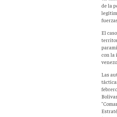
de la p
legítim
fuerza
El cas
territo
paramil
con la 
venezo
Las au
táctic
febrer
Bolivar
"Coman
Estrat