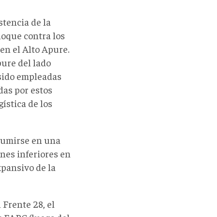
tencia de la
hoque contra los
en el Alto Apure.
pure del lado
 sido empleadas
das por estos
gística de los
sumirse en una
ones inferiores en
expansivo de la
 Frente 28, el