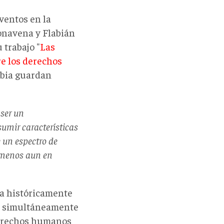
ventos en la
Bonavena y Flabián
 trabajo "
Las
re los derechos
mbia guardan
 ser un
sumir características
e un espectro de
, menos aun en
ia históricamente
an simultáneamente
derechos humanos