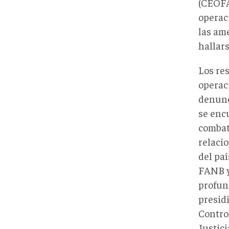
(CEOFA
operac
las am
hallars
Los re
operaci
denunc
se enc
combat
relacio
del pa
FANB y
profun
presid
Contro
Justici