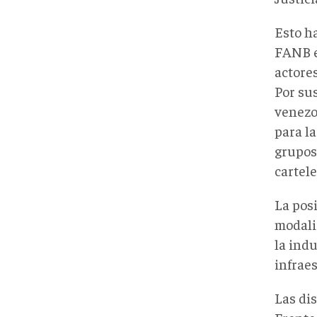
Esto h
FANB e
actore
Por sus
venezo
para l
grupos 
cartel
La pos
modalid
la indu
infraes
Las dis