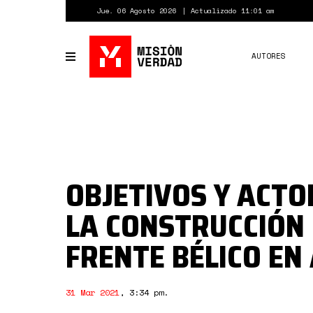
Pasar
Jue. 06 Agosto 2026
Actualizado 11:01 am
al
contenido
principal
AUTORES
Toggle
navigation
OBJETIVOS Y ACTO
LA CONSTRUCCIÓN 
FRENTE BÉLICO EN
31 Mar 2021
,
3:34 pm
.