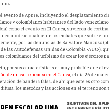
aran.
el evento de Apure, incluyendo el desplazamiento ci
lanos y colombianos habitantes del lado venezolano
bia) como el evento en El Cauca, sirvieron de cortin
ir comunicacionalmente los embates que sufre el ur
temente, por las denuncias de Salvatore Mancuso (ot
r de las Autodefensas Unidas de Colombia -AUC-), q
es colombianos del uribismo de crear los ejércitos pa
cto, por sus características es muy probable que el e
ión de un carro bomba en el Cauca
, el día 26 de marz
eración de bandera falsa, de ahí que este es otro co
difusa; los métodos y las acciones en el terreno son 
OBJETIVOS DEL APU
EREN ESCALAR UNA
ESTE FRENTE BÉLICO