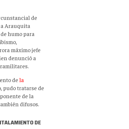
rcunstancial de
 a Arauquita
a de humo para
ibismo,
rora máximo jefe
uien denunció a
ramilitares.
vento de
la
o, pudo tratarse de
mponente de la
también difusos.
NTALAMIENTO DE