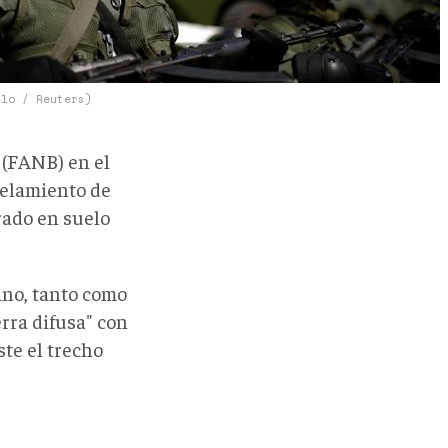
llo / Reuters)
 (FANB) en el
telamiento de
rado en suelo
ano, tanto como
rra difusa" con
te el trecho