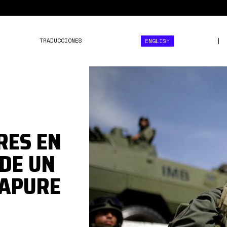
TRADUCCIONES
ENGLISH
fanb
apure.jpg
RES EN
DE UN
 APURE