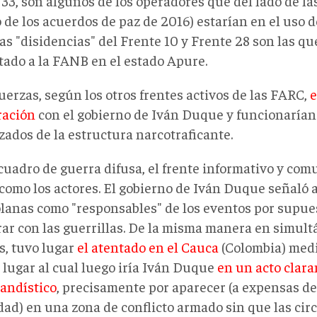
 33, son algunos de los operadores que del lado de la
 de los acuerdos de paz de 2016) estarían en el uso de
as "disidencias" del Frente 10 y Frente 28 son las qu
tado a la FANB en el estado Apure.
uerzas, según los otros frentes activos de las FARC,
e
ración
con el gobierno de Iván Duque y funcionaría
zados de la estructura narcotraficante.
cuadro de guerra difusa, el frente informativo y com
 como los actores. El gobierno de Iván Duque señaló 
lanas como "responsables" de los eventos por supu
rar con las guerrillas. De la misma manera en simult
s, tuvo lugar
el atentado en el Cauca
(Colombia) med
 lugar al cual luego iría Iván Duque
en un acto clar
andístico
, precisamente por aparecer (a expensas de 
dad) en una zona de conflicto armado sin que las cir