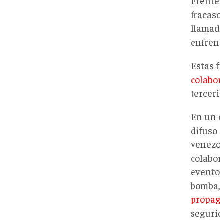
Frente
fracaso
llamad
enfren
Estas f
colabo
terceri
En un 
difuso
venezo
colabo
evento
bomba,
propag
seguri