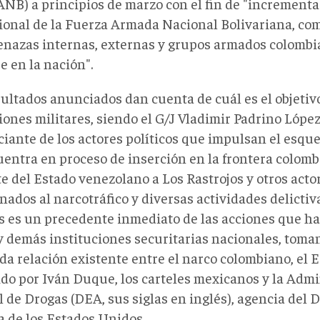
NB) a principios de marzo con el fin de "incrementar
ional de la Fuerza Armada Nacional Bolivariana, com
enazas internas, externas y grupos armados colomb
e en la nación".
sultados anunciados dan cuenta de cuál es el objetivo
ones militares, siendo el G/J Vladimir Padrino López
iante de los actores políticos que impulsan el esqu
uentra en proceso de inserción en la frontera colomb
e del Estado venezolano a Los Rastrojos y otros acto
nados al narcotráfico y diversas actividades delictiv
ís es un precedente inmediato de las acciones que ha 
 demás instituciones securitarias nacionales, toma
da relación existente entre el narco colombiano, el 
ido por Iván Duque, los carteles mexicanos y la Admi
l de Drogas (DEA, sus siglas en inglés)​, agencia del
a de los Estados Unidos.