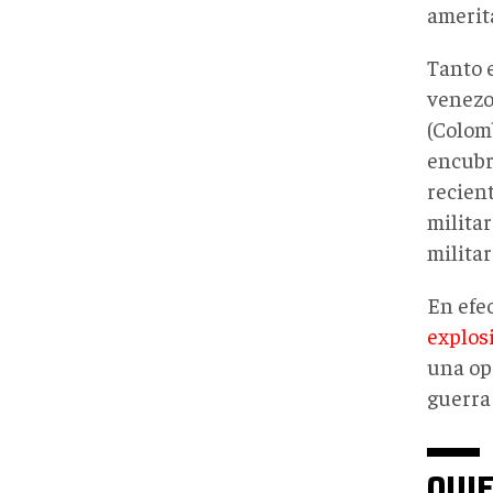
amerit
Tanto 
venezo
(Colom
encubr
recien
milita
militar
En efe
explos
una op
guerra 
QUI