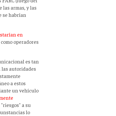
s FARC (luego del
 las armas, y las
e se habrían
starían en
n como operadores
unicacional es tan
a las autoridades
estamente
áneo a estos
iante un vehículo
amente
"riesgos" a su
cunstancias lo