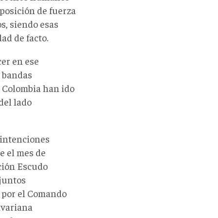
 posición de fuerza
os, siendo esas
ad de facto.
er en ese
e bandas
en Colombia han ido
del lado
 intenciones
e el mes de
ción Escudo
njuntos
 por el Comando
ivariana