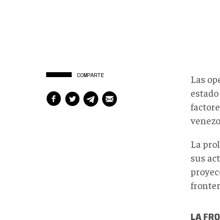
COMPARTE
Las op
estado
factor
venezo
La pro
sus ac
proyec
fronter
LA FR