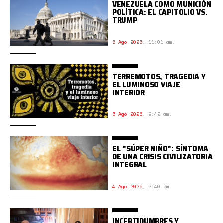
VENEZUELA COMO MUNICIÓN
POLÍTICA: EL CAPITOLIO VS.
TRUMP
6 Ago 2026
,
11:01 am.
TERREMOTOS, TRAGEDIA Y
EL LUMINOSO VIAJE
INTERIOR
5 Ago 2026
,
9:42 am.
EL "SÚPER NIÑO": SÍNTOMA
DE UNA CRISIS CIVILIZATORIA
INTEGRAL
4 Ago 2026
,
2:40 pm.
INCERTIDUMBRES Y