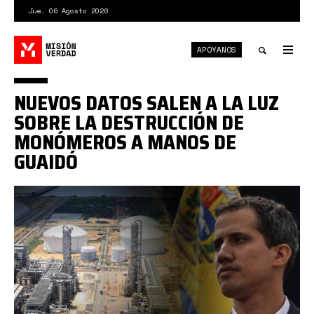
Pasar
Jue. 06 Agosto 2026
al
contenido
APÓYANOS
principal
Tog
nav
Toggle
NUEVOS DATOS SALEN A LA LUZ
search
SOBRE LA DESTRUCCIÓN DE
MONÓMEROS A MANOS DE
GUAIDÓ
1*ehXGlHn3m2ARf96FC-
i3vw.jpeg