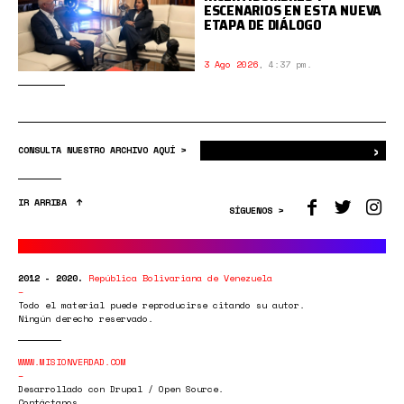
ESCENARIOS EN ESTA NUEVA
ETAPA DE DIÁLOGO
3 Ago 2026
,
4:37 pm.
›
Bus
CONSULTA NUESTRO ARCHIVO AQUÍ >
IR ARRIBA
SÍGUENOS >
2012 - 2020.
República Bolivariana de Venezuela
Todo el material puede reproducirse citando su autor.
Ningún derecho reservado.
WWW.MISIONVERDAD.COM
Desarrollado con Drupal / Open Source.
Contáctanos.