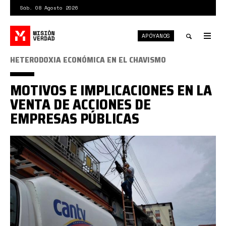
Pasar
Sáb. 08 Agosto 2026
al
contenido
APÓYANOS
principal
Tog
nav
Toggle
HETERODOXIA ECONÓMICA EN EL CHAVISMO
search
MOTIVOS E IMPLICACIONES EN LA
VENTA DE ACCIONES DE
EMPRESAS PÚBLICAS
cantv.jpg