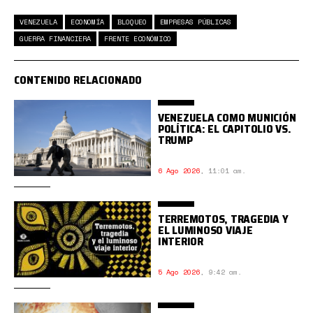
VENEZUELA
ECONOMÍA
BLOQUEO
EMPRESAS PÚBLICAS
GUERRA FINANCIERA
FRENTE ECONÓMICO
CONTENIDO RELACIONADO
VENEZUELA COMO MUNICIÓN
POLÍTICA: EL CAPITOLIO VS.
TRUMP
6 Ago 2026
,
11:01 am.
TERREMOTOS, TRAGEDIA Y
EL LUMINOSO VIAJE
INTERIOR
5 Ago 2026
,
9:42 am.