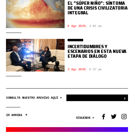
EL "SÚPER NIÑO": SÍNTOMA
DE UNA CRISIS CIVILIZATORIA
INTEGRAL
4 Ago 2026
,
2:40 pm.
INCERTIDUMBRES Y
ESCENARIOS EN ESTA NUEVA
ETAPA DE DIÁLOGO
3 Ago 2026
,
4:37 pm.
›
Bus
CONSULTA NUESTRO ARCHIVO AQUÍ >
IR ARRIBA
SÍGUENOS >