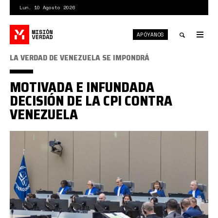
Pasar
Lun. 10 Agosto 2026
al
contenido
APÓYANOS
principal
Tog
nav
Toggle
LA VERDAD DE VENEZUELA SE IMPONDRÁ
search
MOTIVADA E INFUNDADA
DECISIÓN DE LA CPI CONTRA
VENEZUELA
Audiencia-
CPI-
-960x640.jpg