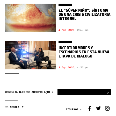
EL "SÚPER NIÑO": SÍNTOMA
DE UNA CRISIS CIVILIZATORIA
INTEGRAL
4 Ago 2026
,
2:40 pm.
INCERTIDUMBRES Y
ESCENARIOS EN ESTA NUEVA
ETAPA DE DIÁLOGO
3 Ago 2026
,
4:37 pm.
›
Bus
CONSULTA NUESTRO ARCHIVO AQUÍ >
IR ARRIBA
SÍGUENOS >