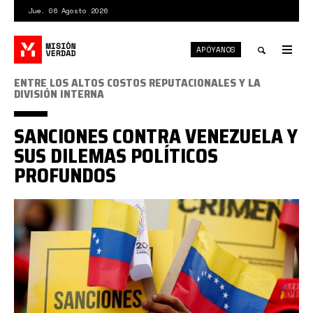
Pasar
Jue. 06 Agosto 2026
al
contenido
APÓYANOS
principal
Tog
nav
Toggle
ENTRE LOS ALTOS COSTOS REPUTACIONALES Y LA
DIVISIÓN INTERNA
search
SANCIONES CONTRA VENEZUELA Y
SUS DILEMAS POLÍTICOS
PROFUNDOS
sanciones-
1-
1024x576.jpg