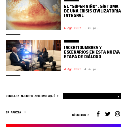
EL "SÚPER NIÑO": SÍNTOMA
DE UNA CRISIS CIVILIZATORIA
INTEGRAL
4 Ago 2026
,
2:40 pm.
INCERTIDUMBRES Y
ESCENARIOS EN ESTA NUEVA
ETAPA DE DIÁLOGO
3 Ago 2026
,
4:37 pm.
›
Bus
CONSULTA NUESTRO ARCHIVO AQUÍ >
IR ARRIBA
SÍGUENOS >