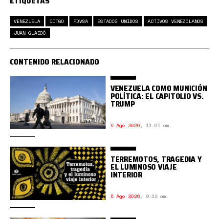
ETIQUETAS
VENEZUELA
CITGO
PDVSA
ESTADOS UNIDOS
ACTIVOS VENEZOLANOS
JUAN GUAIDÓ
CONTENIDO RELACIONADO
VENEZUELA COMO MUNICIÓN
POLÍTICA: EL CAPITOLIO VS.
TRUMP
6 Ago 2026
,
11:01 am.
TERREMOTOS, TRAGEDIA Y
EL LUMINOSO VIAJE
INTERIOR
5 Ago 2026
,
9:42 am.