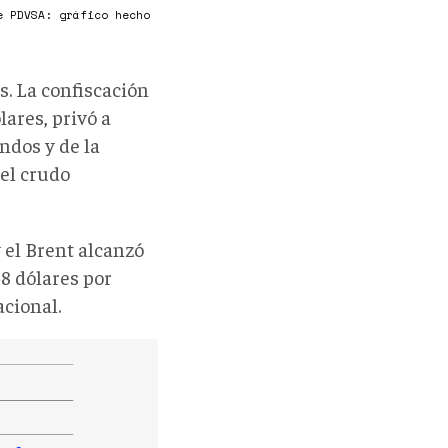
e PDVSA: gráfico hecho
. La confiscación
ares, privó a
ndos y de la
el crudo
 el Brent alcanzó
8 dólares por
acional.