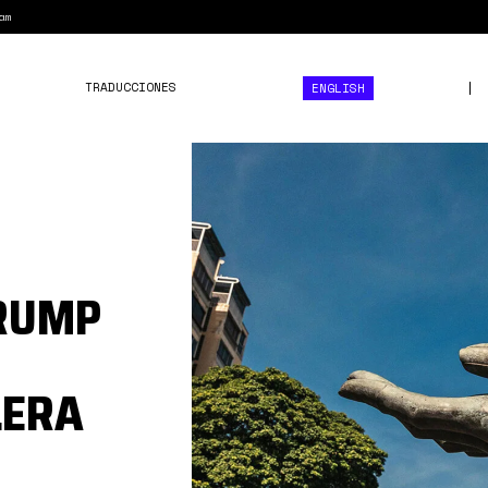
am
TRADUCCIONES
ENGLISH
petroleo
venezolano
TRUMP
LERA