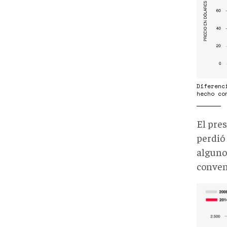
MAR
DE
CRU
A
CAU
DE
Diferenc
LAS
hecho co
SANC
El pre
perdió
alguno
conven
ETA
DEL
ATA