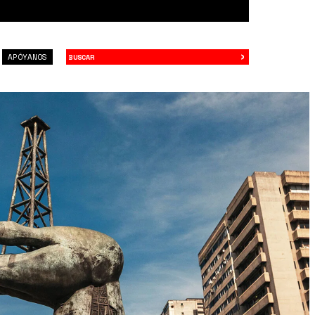
›
Buscar
APÓYANOS