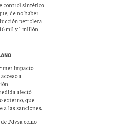
 control sintético
que, de no haber
oducción petrolera
6 mil y 1 millón
LANO
primer impacto
l acceso a
ción
medida afectó
o externo, que
e a las sanciones.
n de Pdvsa como