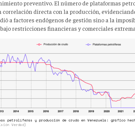
imiento preventivo. El número de plataformas petro
n correlación directa con la producción, evidenciand
dió a factores endógenos de gestión sino a la imposi
 bajo restricciones financieras y comerciales extrema
TAFORMAS
ROLÍFERAS
DUCCIÓN
DO
ZUELA.png
mas petrolíferas y producción de crudo en Venezuela: gráfico hec
isión Verdad)