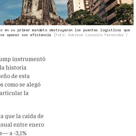
so en su primer mandato destruyeron los puentes logísticos que
ara operar con eficiencia
(Foto: Adriana Loureiro Fernández /
Trump instrumentó
a historia
seño de esta
os como se alegó
rticular la
a que la caída de
nsual entre enero
s— a -3,1%