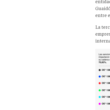
entida
Guaidó
entre 
La ter
empres
interna
IMP
DE
LAS
SANC
EN
LA
CAD
DE
VAL