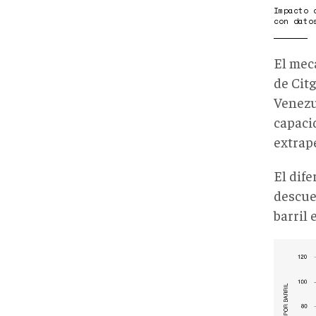
DE
Impacto 
con dato
PDVS
El mec
de Cit
Venezu
capaci
extrap
El dif
descue
barril 
DIFE
EST
ENT
LOS