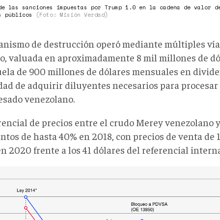
de las sanciones impuestas por Trump 1.0 en la cadena de valor d
s públicos
(Foto: Misión Verdad)
A.png
anismo de destrucción operó mediante múltiples vías
go, valuada en aproximadamente 8 mil millones de dól
ela de 900 millones de dólares mensuales en divide
dad de adquirir diluyentes necesarios para procesar 
esado venezolano.
erencial de precios entre el crudo Merey venezolano y
ntos de hasta 40% en 2018, con precios de venta de 1
en 2020 frente a los 41 dólares del referencial intern
RENCIAL
IMADO
RE