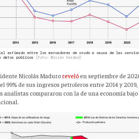
CADORES
DO
SA
ial estimado entre los marcadores de crudo a causa de las sancio
n datos públicos
(Foto: Misión Verdad)
IONES.png
sidente Nicolás Maduro
reveló
en septiembre de 202
 el 99% de sus ingresos petroleros entre 2014 y 2019
s analistas compararon con la de una economía bajo c
cional.
PAS
QUE