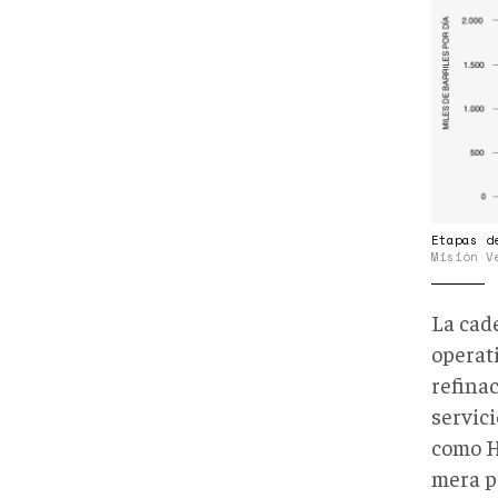
CON
PDVS
Etapas d
Misión V
La cad
operat
refinac
servici
como H
mera pr