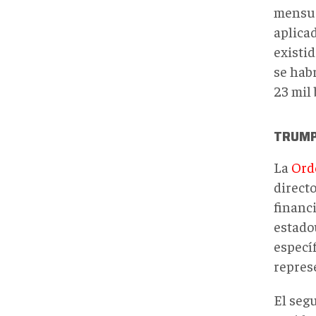
mensua
aplica
existid
se hab
23 mil 
TRUMP 
La
Ord
directo
financ
estado
especí
repres
El seg