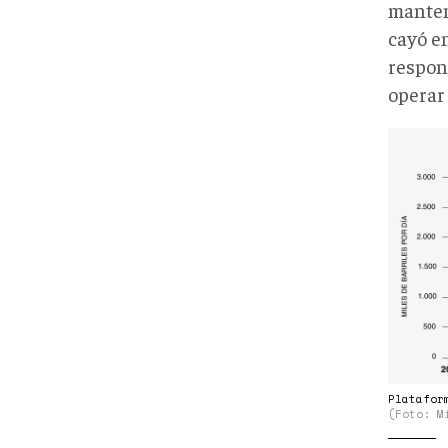
manten
cayó e
respon
operar
PLA
PET
Y
PRO
DE
CRU
EN
VENE
Platafor
(Foto: M