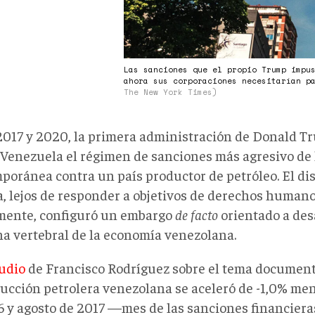
Las sanciones que el propio Trump impu
ahora sus corporaciones necesitarían p
The New York Times)
2017 y 2020, la primera administración de Donald 
 Venezuela el régimen de sanciones más agresivo de l
poránea contra un país productor de petróleo. El di
ca, lejos de responder a objetivos de derechos human
lmente, configuró un embargo
de facto
orientado a desa
a vertebral de la economía venezolana.
udio
de Francisco Rodríguez sobre el tema document
ducción petrolera venezolana se aceleró de -1,0% me
6 y agosto de 2017 —mes de las sanciones financiera