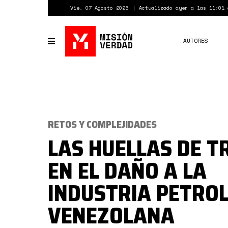
Pasar
Vie. 07 Agosto 2026
Actualizado ayer a las 11:01 
al
contenido
principal
AUTORES
Toggle
navigation
RETOS Y COMPLEJIDADES
LAS HUELLAS DE 
EN EL DAÑO A LA
INDUSTRIA PETRO
VENEZOLANA