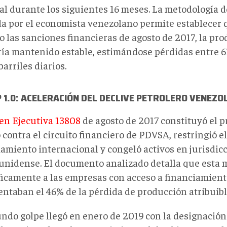
l durante los siguientes 16 meses. La metodología de
da por el economista venezolano permite establecer 
o las sanciones financieras de agosto de 2017, la pr
ría mantenido estable, estimándose pérdidas entre 61
barriles diarios.
1.0: ACELERACIÓN DEL DECLIVE PETROLERO VENEZO
en Ejecutiva 13808
de agosto de 2017 constituyó el 
 contra el circuito financiero de PDVSA, restringió e
iamiento internacional y congeló activos en jurisdic
unidense. El documento analizado detalla que esta 
ficamente a las empresas con acceso a financiamient
entaban el 46% de la pérdida de producción atribuibl
undo golpe llegó en enero de 2019 con la designació