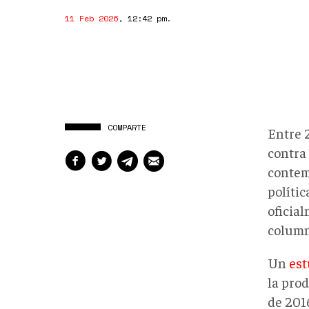
11 Feb 2026
,
12:42 pm
.
COMPARTE
Entre 
contra
contem
políti
oficia
column
Un
est
la pro
de 201