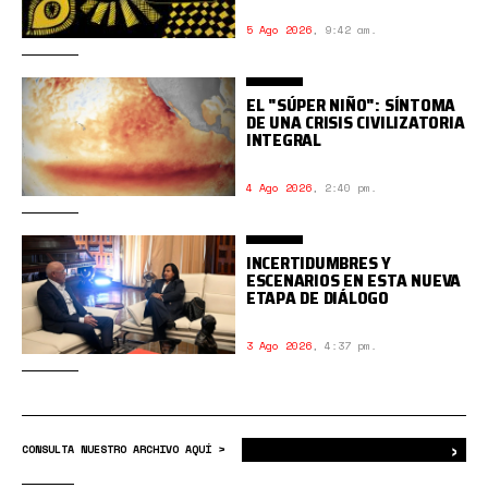
5 Ago 2026
,
9:42 am.
EL "SÚPER NIÑO": SÍNTOMA
DE UNA CRISIS CIVILIZATORIA
INTEGRAL
4 Ago 2026
,
2:40 pm.
INCERTIDUMBRES Y
ESCENARIOS EN ESTA NUEVA
ETAPA DE DIÁLOGO
3 Ago 2026
,
4:37 pm.
›
Bus
CONSULTA NUESTRO ARCHIVO AQUÍ >