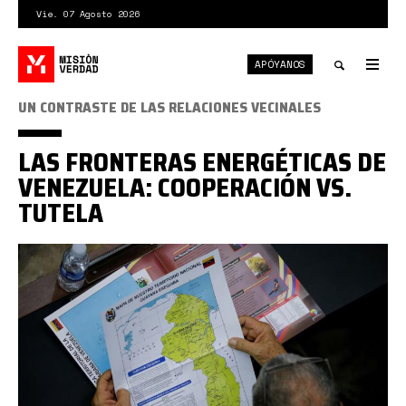
Pasar
Vie. 07 Agosto 2026
al
contenido
APÓYANOS
principal
Tog
nav
Toggle
UN CONTRASTE DE LAS RELACIONES VECINALES
search
LAS FRONTERAS ENERGÉTICAS DE
VENEZUELA: COOPERACIÓN VS.
TUTELA
IMG_20250709_103547_159.jpg