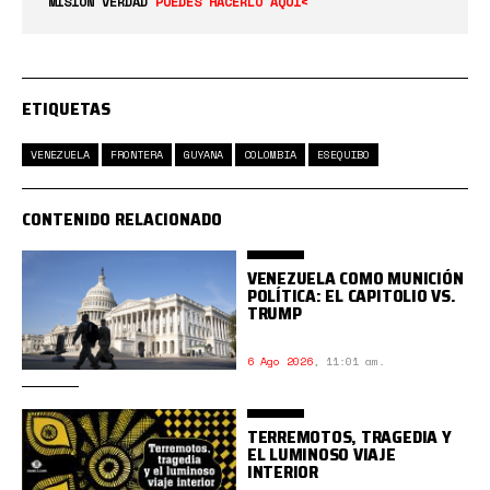
MISIÓN VERDAD
PUEDES HACERLO AQUÍ<
ETIQUETAS
VENEZUELA
FRONTERA
GUYANA
COLOMBIA
ESEQUIBO
CONTENIDO RELACIONADO
VENEZUELA COMO MUNICIÓN
POLÍTICA: EL CAPITOLIO VS.
TRUMP
6 Ago 2026
,
11:01 am.
TERREMOTOS, TRAGEDIA Y
EL LUMINOSO VIAJE
INTERIOR