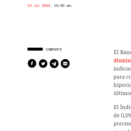
10 Jul 2024
,
10:30 am
.
COMPARTE
El Ban
disminu
indicad
para cu
hiperi
último
El Índ
de 0,5
precisa