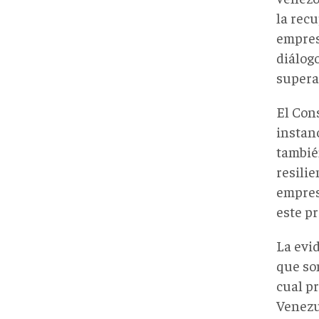
la rec
empres
diálog
superar
El Con
instan
tambié
resilie
empres
este pr
La evid
que so
cual p
Venezu