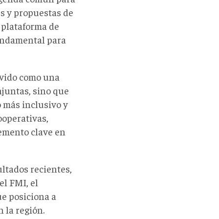
es y propuestas de
 plataforma de
fundamental para
rvido como una
njuntas, sino que
 más inclusivo y
ooperativas,
emento clave en
ultados recientes,
l FMI, el
ue posiciona a
 la región.