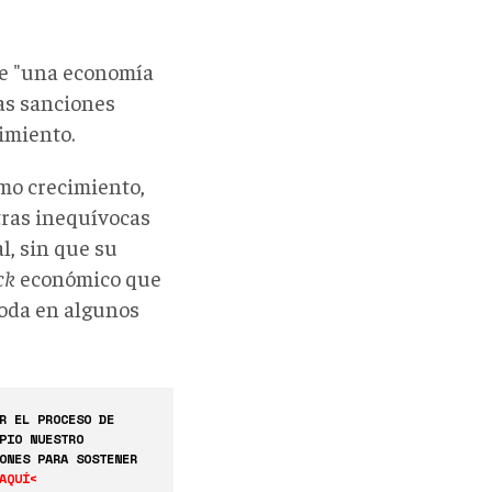
de "una economía
as sanciones
imiento.
mo crecimiento,
tras inequívocas
l, sin que su
ck
económico que
moda en algunos
R EL PROCESO DE
PIO NUESTRO
ONES PARA SOSTENER
AQUÍ<