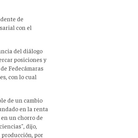
idente de
arial con el
ancia del diálogo
rcar posiciones y
o de Fedecámaras
s, con lo cual
ble de un cambio
undado en la renta
a en un chorro de
iencias", dijo,
 producción, por