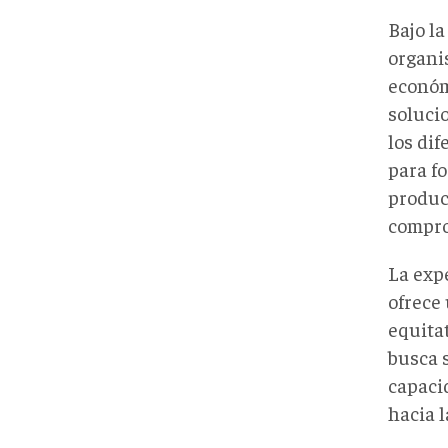
Bajo la
organi
económ
soluci
los dif
para f
product
compro
La exp
ofrece
equitat
busca 
capaci
hacia l