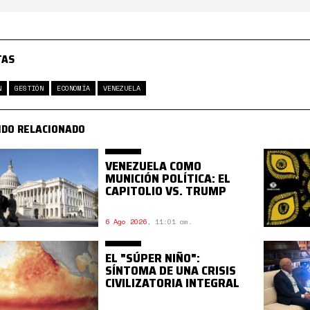
TAS
N
GESTIÓN
ECONOMÍA
VENEZUELA
IDO RELACIONADO
VENEZUELA COMO
MUNICIÓN POLÍTICA: EL
CAPITOLIO VS. TRUMP
6 Ago 2026
,
11:01 am.
EL "SÚPER NIÑO":
SÍNTOMA DE UNA CRISIS
CIVILIZATORIA INTEGRAL