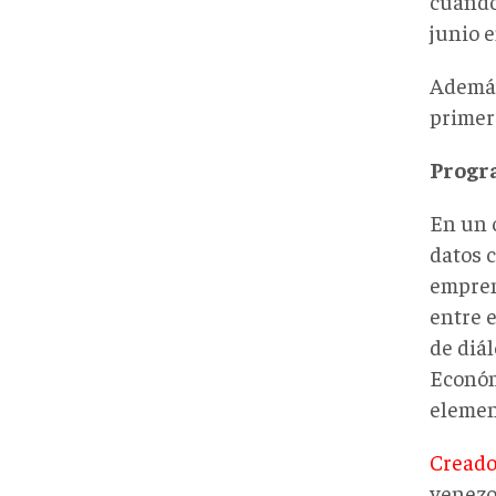
cuando
junio e
Además
primer
Progr
En un 
datos 
empren
entre e
de diá
Económ
element
Creado
venezo