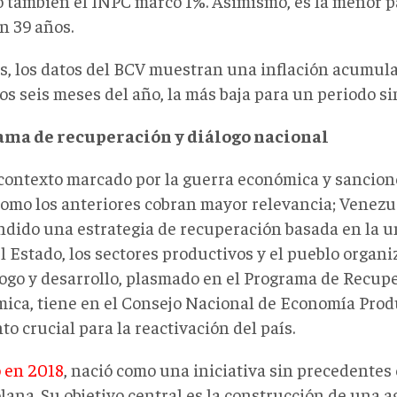
 también el INPC marcó 1%. Asimismo, es la menor 
n 39 años.
, los datos del BCV muestran una inflación acumula
os seis meses del año, la más baja para un periodo s
ama de recuperación y diálogo nacional
contexto marcado por la guerra económica y sancione
como los anteriores cobran mayor relevancia; Venezu
dido una estrategia de recuperación basada en la u
l Estado, los sectores productivos y el pueblo organ
logo y desarrollo, plasmado en el Programa de Recup
ica, tiene en el Consejo Nacional de Economía Prod
o crucial para la reactivación del país.
 en 2018
, nació como una iniciativa sin precedentes 
lana. Su objetivo central es la construcción de una