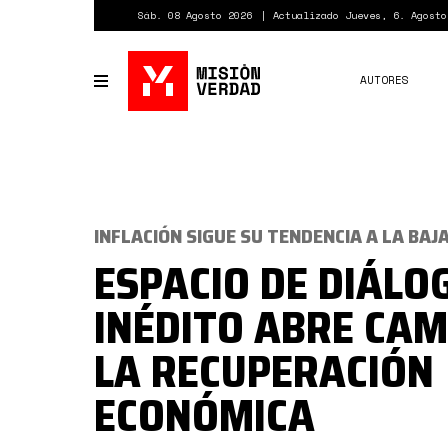
Pasar
Sáb. 08 Agosto 2026
Actualizado Jueves, 6. Agosto
al
contenido
principal
AUTORES
Toggle
navigation
INFLACIÓN SIGUE SU TENDENCIA A LA BAJ
ESPACIO DE DIÁLO
INÉDITO ABRE CAM
LA RECUPERACIÓN
ECONÓMICA