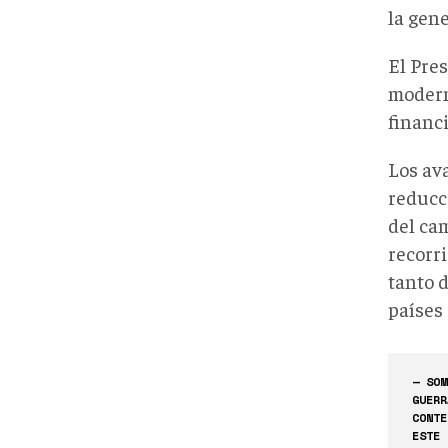
la gene
El Pre
modern
financ
Los av
reducc
del cam
recorri
tanto 
países
— SOM
GUERR
CONTE
ESTE 