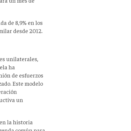
para un mes de
da de 8,9% en los
imilar desde 2012.
s unilaterales,
ela ha
nión de esfuerzos
izado. Este modelo
eración
uctiva un
en la historia
 agenda común para