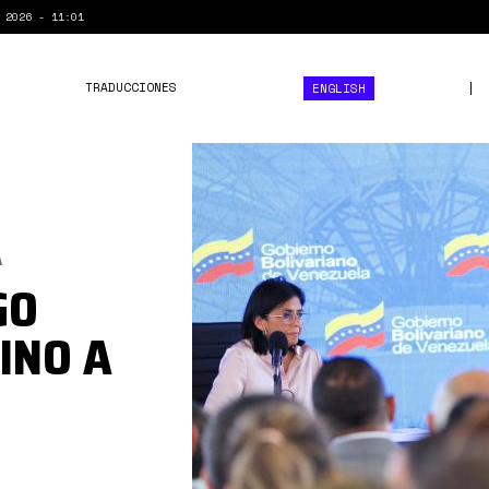
 2026 - 11:01
TRADUCCIONES
ENGLISH
GRB1_E-
XwAAsC_z-
scaled-
1.jpg
A
GO
INO A