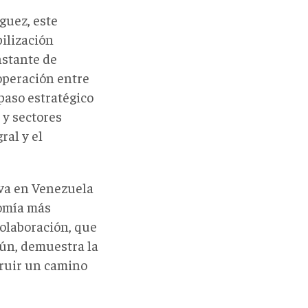
guez, este
bilización
nstante de
operación entre
 paso estratégico
 y sectores
ral y el
va en Venezuela
nomía más
colaboración, que
mún, demuestra la
truir un camino