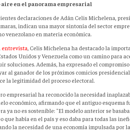
 aire en el panorama empresarial
cientes declaraciones de Adán Celis Michelena, pres
maras, indican una mayor sintonía del sector empres
no venezolano en materia económica.
a
entrevista
, Celis Michelena ha destacado la import
Estados Unidos y Venezuela como un camino para ace
uir soluciones. Además, ha expresado el compromis
yar al ganador de los próximos comicios presidenciale
e la legitimidad del proceso electoral.
ero empresarial ha reconocido la necesidad inaplaza
elo económico, afirmando que el antiguo esquema f
ra ya no es sostenible: "El modelo anterior se basab
o que había en el país y eso daba para todas las inefic
ando la necesidad de una economía impulsada por la