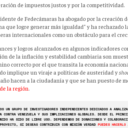
ración de impuestos justos y por la competitividad.
sidente de Fedecámaras ha abogado por la creación 
a que logre generar más igualdad" y ha rechazado l
ieras internacionales como un obstáculo para el crec
ances y logros alcanzados en algunos indicadores co
ión de la inflación y estabilidad cambiaria son mues
ino correcto por el que transita la economía naciona
do implique un viraje a políticas de austeridad y
sho
daño hacen a la ciudadanía y que se han puesto de 
de la región
.
OS UN GRUPO DE INVESTIGADORES INDEPENDIENTES DEDICADOS A ANALIZA
A CONTRA VENEZUELA Y SUS IMPLICACIONES GLOBALES. DESDE EL PRINCI
NIDO HA SIDO DE LIBRE USO. DEPENDEMOS DE DONACIONES Y COLABORACI
PROYECTO, SI DESEAS CONTRIBUIR CON MISIÓN VERDAD
PUEDES HACERLO 