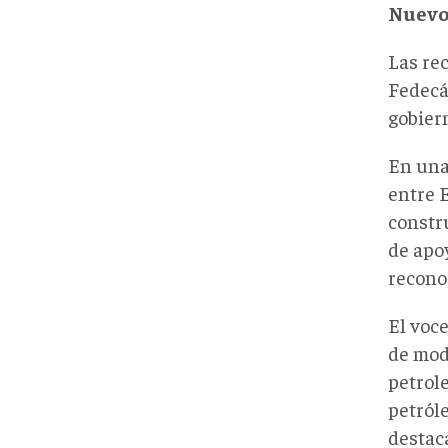
Nuevo
Las re
Fedecá
gobier
En un
entre 
constr
de apo
reconoc
El voc
de mod
petrole
petróle
destac