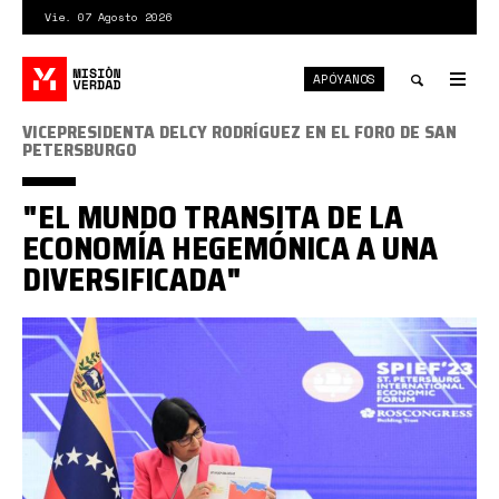
Pasar
Vie. 07 Agosto 2026
al
contenido
APÓYANOS
principal
Tog
nav
Toggle
VICEPRESIDENTA DELCY RODRÍGUEZ EN EL FORO DE SAN
PETERSBURGO
search
"EL MUNDO TRANSITA DE LA
ECONOMÍA HEGEMÓNICA A UNA
DIVERSIFICADA"
delcy
foro
san
petersburgo.jpeg