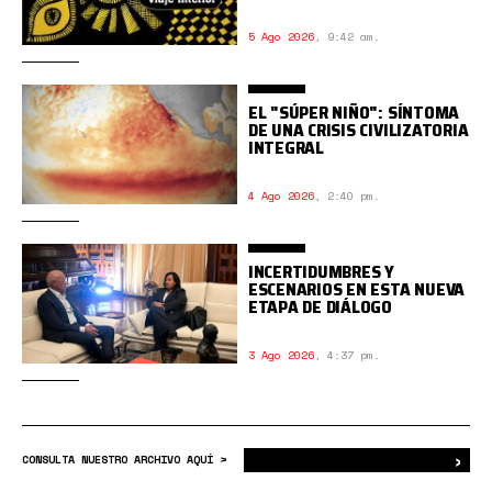
5 Ago 2026
,
9:42 am.
EL "SÚPER NIÑO": SÍNTOMA
DE UNA CRISIS CIVILIZATORIA
INTEGRAL
4 Ago 2026
,
2:40 pm.
INCERTIDUMBRES Y
ESCENARIOS EN ESTA NUEVA
ETAPA DE DIÁLOGO
3 Ago 2026
,
4:37 pm.
›
Bus
CONSULTA NUESTRO ARCHIVO AQUÍ >