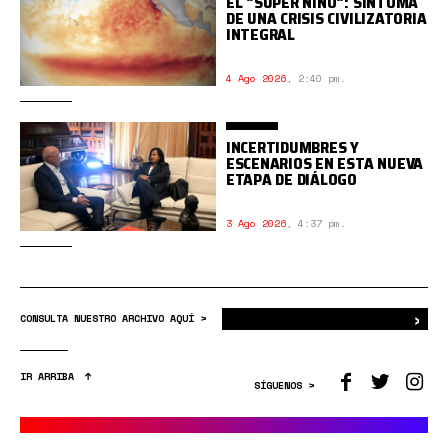
EL "SÚPER NIÑO": SÍNTOMA
DE UNA CRISIS CIVILIZATORIA
INTEGRAL
4 Ago 2026
,
2:40 pm.
INCERTIDUMBRES Y
ESCENARIOS EN ESTA NUEVA
ETAPA DE DIÁLOGO
3 Ago 2026
,
4:37 pm.
›
Bus
CONSULTA NUESTRO ARCHIVO AQUÍ >
IR ARRIBA
SÍGUENOS >