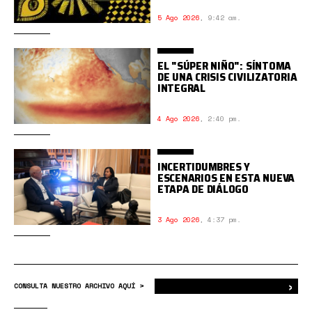
5 Ago 2026
,
9:42 am.
EL "SÚPER NIÑO": SÍNTOMA
DE UNA CRISIS CIVILIZATORIA
INTEGRAL
4 Ago 2026
,
2:40 pm.
INCERTIDUMBRES Y
ESCENARIOS EN ESTA NUEVA
ETAPA DE DIÁLOGO
3 Ago 2026
,
4:37 pm.
›
Bus
CONSULTA NUESTRO ARCHIVO AQUÍ >