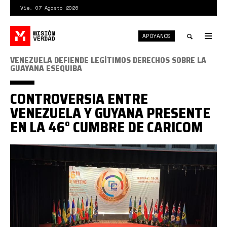
Pasar
Vie. 07 Agosto 2026
al
contenido
APÓYANOS
principal
Tog
nav
Toggle
VENEZUELA DEFIENDE LEGÍTIMOS DERECHOS SOBRE LA
GUAYANA ESEQUIBA
search
CONTROVERSIA ENTRE
VENEZUELA Y GUYANA PRESENTE
EN LA 46° CUMBRE DE CARICOM
Reunion-
Ordinaria.jpg