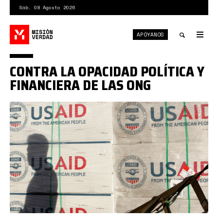
Pasar
Sáb. 08 Agosto 2026
al
contenido
APÓYANOS
principal
Tog
nav
Toggle
CONTRA LA OPACIDAD POLÍTICA Y
search
FINANCIERA DE LAS ONG
USAID1