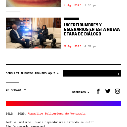
4 Ago 2026
,
2:40 pm.
INCERTIDUMBRES Y
ESCENARIOS EN ESTA NUEVA
ETAPA DE DIÁLOGO
3 Ago 2026
,
4:37 pm.
›
Bus
CONSULTA NUESTRO ARCHIVO AQUÍ >
IR ARRIBA
SÍGUENOS >
2012 - 2020.
República Bolivariana de Venezuela
Todo el material puede reproducirse citando su autor.
Ningún derecho reservado.