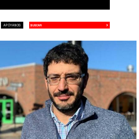
›
Buscar
APÓYANOS