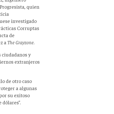
Progresista, quien
icia
fuese investigado
Prácticas Corruptas
ucta de
ez a
The Grayzone
.
os ciudadanos y
iernos extranjeros
llo de otro caso
roteger a algunas
por su exitoso
 dólares”.