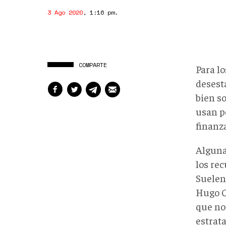
3 Ago 2020
,
1:16 pm
.
COMPARTE
Para l
desesta
bien s
usan p
finanza
Alguna
los re
Suelen
Hugo C
que no 
estrata