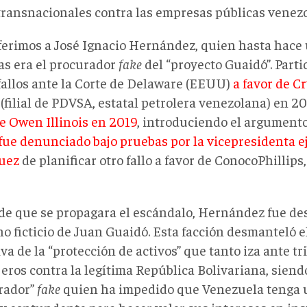
 transnacionales contra las empresas públicas venez
ferimos a José Ignacio Hernández, quien hasta hace
s era el procurador
fake
del “proyecto Guaidó”. Part
 fallos ante la Corte de Delaware (EEUU)
a favor de C
(filial de PDVSA, estatal petrolera venezolana) en 2
de Owen Illinois en 2019
, introduciendo el argumento 
fue denunciado bajo pruebas por la vicepresidenta e
uez
de planificar otro fallo a favor de ConocoPhillips
de que se propagara el escándalo, Hernández fue de
no ficticio de Juan Guaidó. Esta facción desmanteló e
va de la “protección de activos” que tanto iza ante t
eros contra la legítima República Bolivariana, siendo
rador”
fake
quien ha impedido que Venezuela tenga 