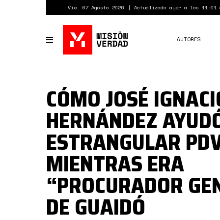
Pasar
Vie. 07 Agosto 2026
Actualizado ayer a las 11:01 
al
contenido
principal
AUTORES
Toggle
navigation
CÓMO JOSÉ IGNACI
HERNÁNDEZ AYUDÓ
ESTRANGULAR PD
MIENTRAS ERA
“PROCURADOR GE
DE GUAIDÓ