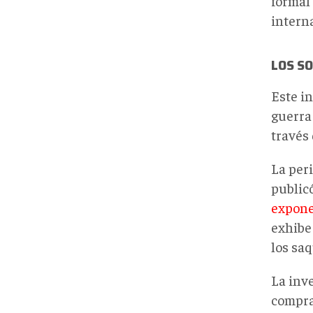
formal
intern
LOS S
Este i
guerra
través 
La per
public
expone
exhibe
los sa
La inv
compra