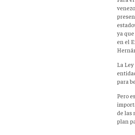
venezo
presen
estado
ya que 
en el 
Hernán
La Ley
entida
para be
Pero es
import
de las
plan pa