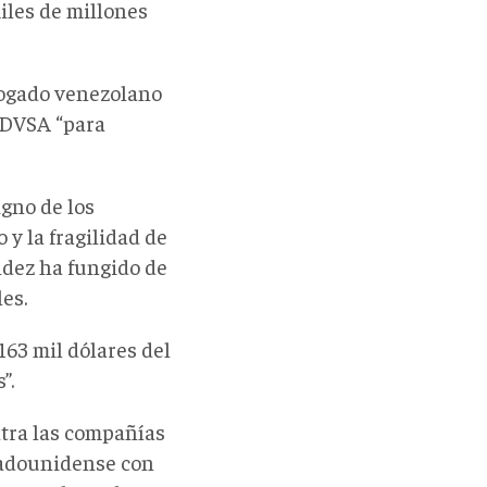
iles de millones
ogado venezolano
PDVSA “para
igno de los
y la fragilidad de
ndez ha fungido de
es.
63 mil dólares del
”.
ntra las compañías
tadounidense con