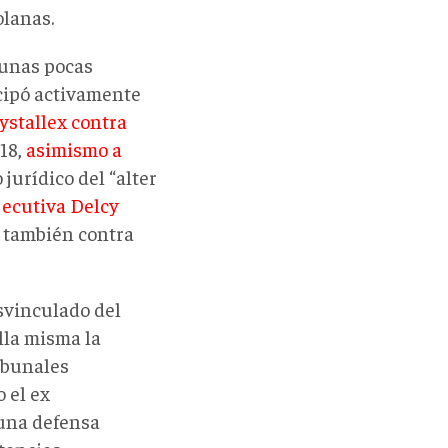
olanas.
 unas pocas
icipó activamente
rystallex contra
018,
asimismo a
jurídico del “alter
jecutiva Delcy
, también contra
svinculado del
lla misma la
ribunales
 el ex
una defensa