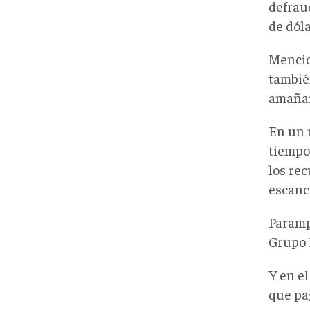
defrau
de dóla
Mencio
tambié
amañar 
En un 
tiempo
los re
escanc
Paramp
Grupo 
Y en e
que pa