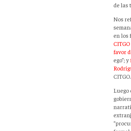
de las
Nos re
semana
en los
CITGO
favor 
ego”; y
Rodríg
CITGO.
Luego 
gobier
narrati
extranj
“procu