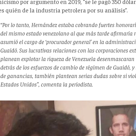
nicismo por argumento en 2019, “se le pagó 350 dóla
s quién de la industria petrolera por su análisis”.
“Por lo tanto, Hernández estaba cobrando fuertes honorar
del mismo estado venezolano al que más tarde afirmaría 
asumió el cargo de ‘procurador general’ en la administra
Guaidó. Sus lucrativas relaciones con las corporaciones ex
planean explotar la riqueza de Venezuela desenmascaran l
detrás de los esfuerzos de cambio de régimen de Guaidó, y
de ganancias, también plantean serias dudas sobre si violó
Estados Unidos”, comenta la periodista.