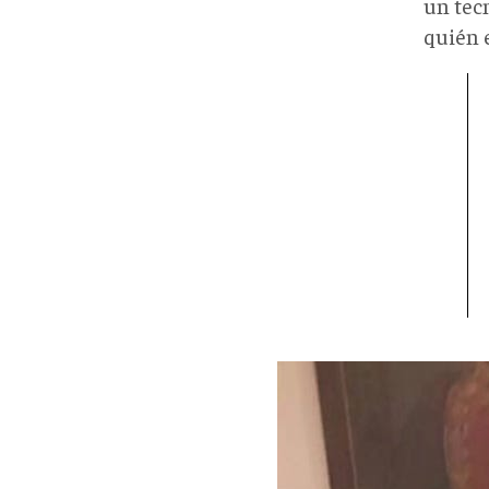
un tec
quién e