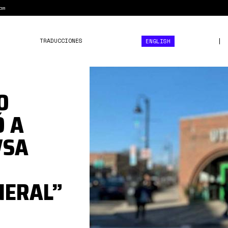
am
TRADUCCIONES
ENGLISH
0*52KOooRRcY_uyUQT.jpg
O
 A
VSA
NERAL”