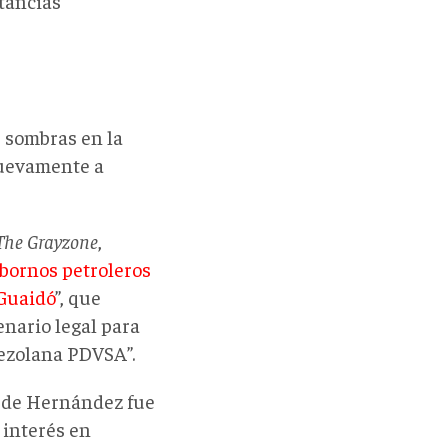
tancias
s sombras en la
nuevamente a
The Grayzone
,
obornos petroleros
 Guaidó
”, que
nario legal para
nezolana PDVSA”.
o de Hernández fue
 interés en