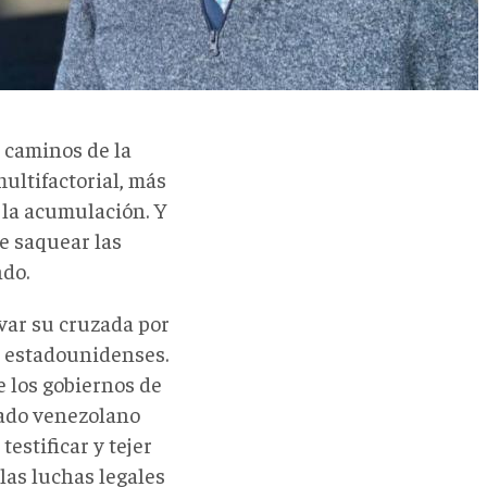
s caminos de la
multifactorial, más
 la acumulación. Y
de saquear las
ndo.
var su cruzada por
y estadounidenses.
e los gobiernos de
ado venezolano
estificar y tejer
 las luchas legales