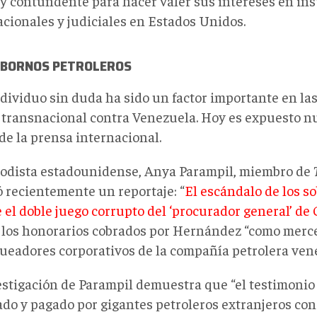
 y contundente para hacer valer sus intereses en ins
acionales y judiciales en Estados Unidos.
OBORNOS PETROLEROS
ndividuo sin duda ha sido un factor importante en la
 transnacional contra Venezuela. Hoy es expuesto 
de la prensa internacional.
iodista estadounidense, Anya Parampil, miembro de
ó recientemente un reportaje: “
El escándalo de los s
 el doble juego corrupto del ‘procurador general’ de
 los honorarios cobrados por Hernández “como merce
queadores corporativos de la compañía petrolera ve
estigación de Parampil demuestra que “el testimoni
do y pagado por gigantes petroleros extranjeros con