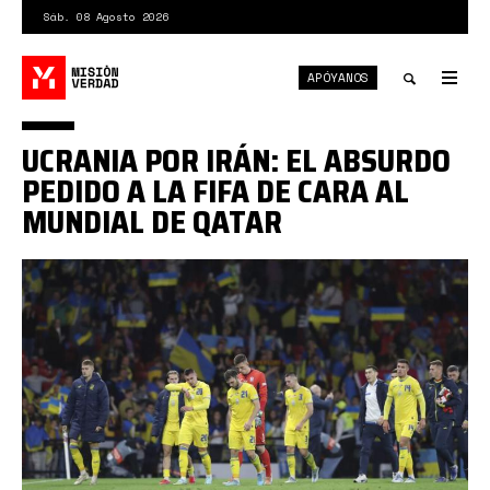
Pasar
Sáb. 08 Agosto 2026
al
contenido
APÓYANOS
principal
Tog
nav
Toggle
UCRANIA POR IRÁN: EL ABSURDO
search
PEDIDO A LA FIFA DE CARA AL
MUNDIAL DE QATAR
descarga
(2).jpeg