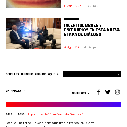
4 Ago 2026
,
2:40 pm.
INCERTIDUMBRES Y
ESCENARIOS EN ESTA NUEVA
ETAPA DE DIÁLOGO
3 Ago 2026
,
4:37 pm.
›
Bus
CONSULTA NUESTRO ARCHIVO AQUÍ >
IR ARRIBA
SÍGUENOS >
2012 - 2020.
República Bolivariana de Venezuela
Todo el material puede reproducirse citando su autor.