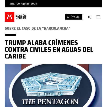
Pasar
Dom. 09 Agosto 2026
al
contenido
APÓYANOS
principal
Tog
nav
Toggle
SOBRE EL CASO DE LA "NARCOLANCHA"
search
TRUMP ALABA CRÍMENES
CONTRA CIVILES EN AGUAS DEL
CARIBE
Pentágono
AP.jpg