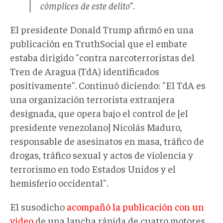
barco
cómplices de este delito".
en
el
El presidente Donald Trump afirmó en una
mar
publicación en TruthSocial que el embate
Caribe.
estaba dirigido "contra narcoterroristas del
Captura
Tren de Aragua (TdA) identificados
de
positivamente". Continuó diciendo: "El TdA es
pantalla:
una organización terrorista extranjera
@realDonaldTrump/Truth
designada, que opera bajo el control de [el
Socialjpg
presidente venezolano] Nicolás Maduro,
responsable de asesinatos en masa, tráfico de
drogas, tráfico sexual y actos de violencia y
terrorismo en todo Estados Unidos y el
hemisferio occidental".
El susodicho
acompañó la publicación con un
video
de una lancha rápida de cuatro motores