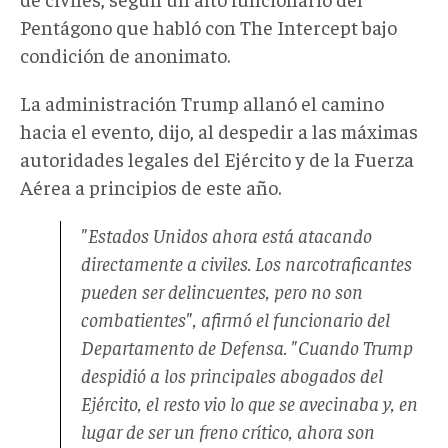
2
Pentágono que habló con The Intercept bajo
de
condición de anonimato.
septiembre
de
La administración Trump allanó el camino
2025,
hacia el evento, dijo, al despedir a las máximas
en
autoridades legales del Ejército y de la Fuerza
el
Aérea a principios de este año.
que
se
"Estados Unidos ahora está atacando
muestra
directamente a civiles. Los narcotraficantes
un
pueden ser delincuentes, pero no son
ataque
combatientes", afirmó el funcionario del
militar
Departamento de Defensa. "Cuando Trump
estadounidense
despidió a los principales abogados del
contra
Ejército, el resto vio lo que se avecinaba y, en
un
lugar de ser un freno crítico, ahora son