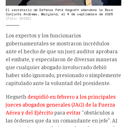
Conjunta
Andrews,
El secretario de Defensa Pete Hegseth abandona la Base
Conjunta Andrews, Maryland, el 4 de septiembre de 2025
Maryland,
(Foto: DVIDS)
el
4
Los expertos y los funcionarios
de
gubernamentales se mostraron incrédulos
septiembre
ante el hecho de que un juez auditor aprobara
de
el embate, y especularon de diversas maneras
2025.
que cualquier abogado involucrado debió
Foto:
haber sido ignorado, presionado o simplemente
Sargento
capitulado ante la voluntad del presidente.
Madelyn
Hegseth
despidió en febrero a los principales
Keech,
jueces abogados generales (JAG) de la Fuerza
Fuerza
Aérea y del Ejército
para
evitar
"obstáculos a
Aérea
las órdenes que da un comandante en jefe". Al
de