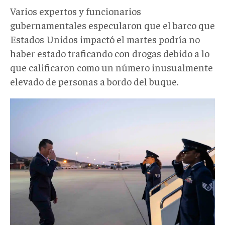
Varios expertos y funcionarios
gubernamentales especularon que el barco que
Estados Unidos impactó el martes podría no
haber estado traficando con drogas debido a lo
que calificaron como un número inusualmente
elevado de personas a bordo del buque.
El
secretario
de
Defensa
Pete
Hegseth
abandona
la
Base