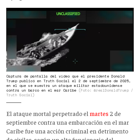
Captura
de
pantalla
del
vídeo
que
el
presidente
Captura de pantalla del vídeo que el presidente Donald
Donald
Trump publicó en Truth Social el 2 de septiembre de 2025,
en el que se muestra un ataque militar estadounidense
Trump
contra un barco en el mar Caribe
(Foto: @realDonaldTrump /
Truth Social)
publicó
en
El ataque mortal perpetrado el
martes
2 de
Truth
septiembre contra una embarcación en el mar
Social
Caribe fue una acción criminal en detrimento
el
de civiles, según un alto funcionario del