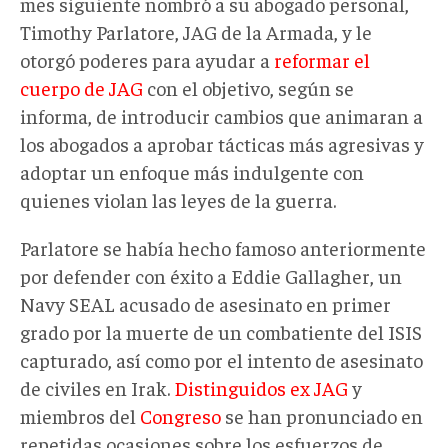
mes siguiente nombró a su abogado personal,
los
Timothy Parlatore, JAG de la Armada, y le
Estados
otorgó poderes para ayudar a
reformar el
Unidos/Oficina
cuerpo de JAG
con el objetivo, según se
de
informa, de introducir cambios que animaran a
Relaciones
los abogados a aprobar tácticas más agresivas y
Públicas
adoptar un enfoque más indulgente con
del
quienes violan las leyes de la guerra.
Secretario
de
Parlatore se había hecho famoso anteriormente
Defensa/DVIDS
por defender con éxito a Eddie Gallagher, un
(Servicio
Navy SEAL acusado de asesinato en primer
de.jpg
grado por la muerte de un combatiente del ISIS
capturado, así como por el intento de asesinato
de civiles en Irak.
Distinguidos
ex JAG
y
miembros del
Congreso
se han pronunciado en
repetidas ocasiones sobre los esfuerzos de