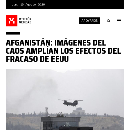
Pasar
Lun. 10 Agosto 2026
al
contenido
APÓYANOS
principal
Tog
nav
Toggle
AFGANISTÁN: IMÁGENES DEL
search
CAOS AMPLÍAN LOS EFECTOS DEL
FRACASO DE EEUU
saigon
in
stereoids.jpeg