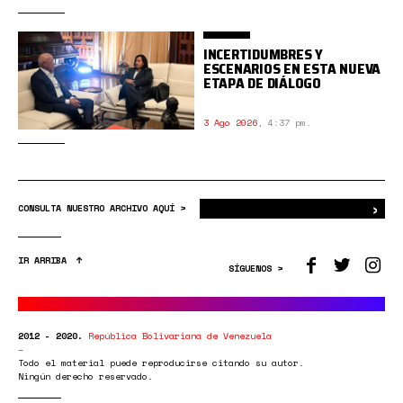
INCERTIDUMBRES Y
ESCENARIOS EN ESTA NUEVA
ETAPA DE DIÁLOGO
3 Ago 2026
,
4:37 pm.
›
Bus
CONSULTA NUESTRO ARCHIVO AQUÍ >
IR ARRIBA
SÍGUENOS >
2012 - 2020.
República Bolivariana de Venezuela
Todo el material puede reproducirse citando su autor.
Ningún derecho reservado.