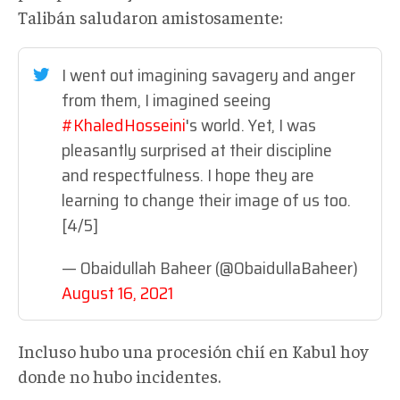
Talibán saludaron amistosamente:
I went out imagining savagery and anger
from them, I imagined seeing
#KhaledHosseini
's world. Yet, I was
pleasantly surprised at their discipline
and respectfulness. I hope they are
learning to change their image of us too.
[4/5]
— Obaidullah Baheer (@ObaidullaBaheer)
August 16, 2021
Incluso hubo una procesión chií en Kabul hoy
donde no hubo incidentes.