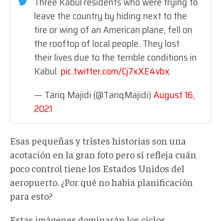
Three Kabul residents who were trying to
leave the country by hiding next to the
tire or wing of an American plane, fell on
the rooftop of local people. They lost
their lives due to the terrible conditions in
Kabul.
pic.twitter.com/Cj7xXE4vbx
— Tariq Majidi (@TariqMajidi)
August 16,
2021
Esas pequeñas y tristes historias son una
acotación en la gran foto pero sí refleja cuán
poco control tiene los Estados Unidos del
aeropuerto. ¿Por qué no había planificación
para esto?
Estas imágenes dominarán los ciclos