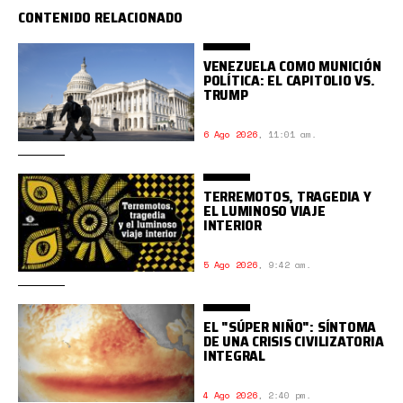
CONTENIDO RELACIONADO
VENEZUELA COMO MUNICIÓN
POLÍTICA: EL CAPITOLIO VS.
TRUMP
6 Ago 2026
,
11:01 am.
TERREMOTOS, TRAGEDIA Y
EL LUMINOSO VIAJE
INTERIOR
5 Ago 2026
,
9:42 am.
EL "SÚPER NIÑO": SÍNTOMA
DE UNA CRISIS CIVILIZATORIA
INTEGRAL
4 Ago 2026
,
2:40 pm.