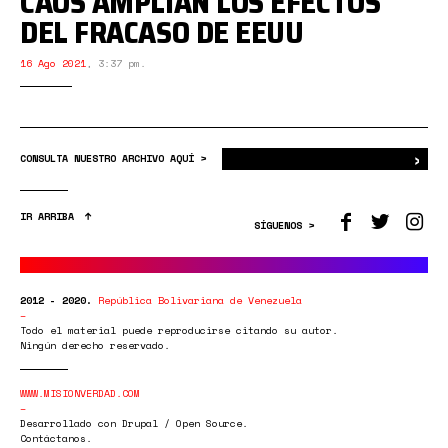
CAOS AMPLÍAN LOS EFECTOS
DEL FRACASO DE EEUU
16 Ago 2021
,
3:37 pm.
›
Bus
CONSULTA NUESTRO ARCHIVO AQUÍ >
IR ARRIBA
SÍGUENOS >
2012 - 2020.
República Bolivariana de Venezuela
Todo el material puede reproducirse citando su autor.
Ningún derecho reservado.
WWW.MISIONVERDAD.COM
Desarrollado con Drupal / Open Source.
Contáctanos.