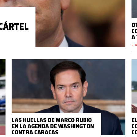
 CÁRTEL
O
C
A
9 S
LAS HUELLAS DE MARCO RUBIO
E
EN LA AGENDA DE WASHINGTON
C
CONTRA CARACAS
C