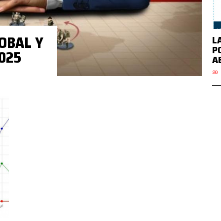
OBAL Y
L
P
025
A
20 