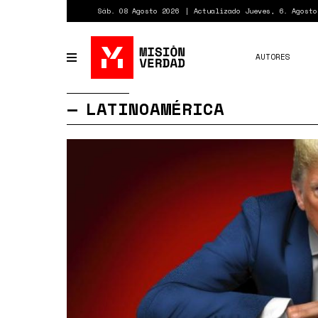
Pasar
Sáb. 08 Agosto 2026
Actualizado Jueves, 6. Agosto
al
contenido
principal
AUTORES
Toggle
navigation
LATINOAMÉRICA