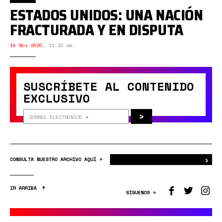
ESTADOS UNIDOS: UNA NACIÓN
FRACTURADA Y EN DISPUTA
14 Nov 2020
,
11:10 am.
SUSCRÍBETE AL CONTENIDO
EXCLUSIVO
>
›
Bus
CONSULTA NUESTRO ARCHIVO AQUÍ >
IR ARRIBA
SÍGUENOS >