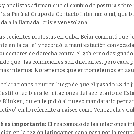
 y analistas afirman que el cambio de postura sobre
ría a Perú al Grupo de Contacto Internacional, que 
da a la llamada "crisis venezolana".
las recientes protestas en Cuba, Béjar comentó que "e
nte en la calle" y recordó la manifestación convocad
or sectores de derecha contra el gobierno designado p
ndo que "las condiciones son diferentes, pero cada p
mas internos. No tenemos que entrometernos en asun
declaraciones ocurren luego de que el pasado 28 de ju
astillo recibiera felicitaciones del secretario de Est
 Blinken, quien le pidió al nuevo mandatario perua
uctivo" en lo referente a países como Venezuela y Cu
é es importante:
El reacomodo de las relaciones in
ación en la región latinoamericana pasa por la recup