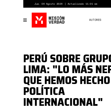
Pasar
Jue. 06 Agosto 2026
Actualizado 11:01 am
al
contenido
principal
AUTORES
Toggle
navigation
PERÚ SOBRE GRUP
LIMA: "LO MÁS NE
QUE HEMOS HECHO
POLÍTICA
INTERNACIONAL"