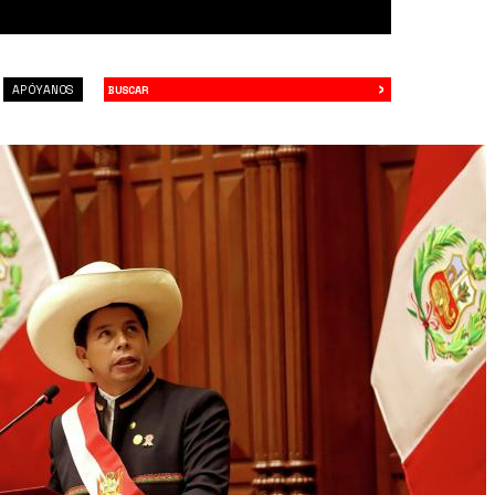
›
Buscar
APÓYANOS