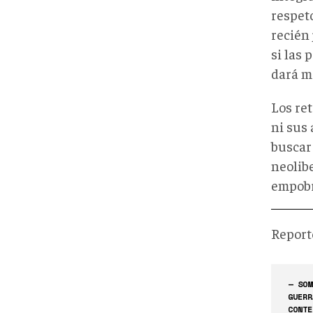
respeto
recién
si las 
dará m
Los re
ni sus
buscar 
neolib
empobr
Report
— SOM
GUERR
CONTE