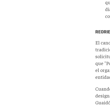
qu
di
co
REORIE
El can
tradic
solici
que "P
el org
entida
Cuando
design
Guaidó,