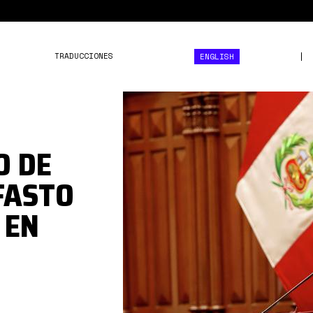
TRADUCCIONES
ENGLISH
pedro
castle.jpg
O DE
FASTO
 EN