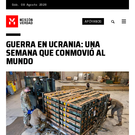
Pasar
Sáb. 08 Agosto 2026
al
contenido
APÓYANOS
principal
Tog
nav
Toggle
GUERRA EN UCRANIA: UNA
search
SEMANA QUE CONMOVIÓ AL
MUNDO
ucrania2.jpg