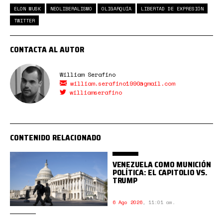
ELON MUSK
NEOLIBERALISMO
OLIGARQUÍA
LIBERTAD DE EXPRESIÓN
TWITTER
CONTACTA AL AUTOR
William Serafino
william.serafino1990@gmail.com
williamserafino
CONTENIDO RELACIONADO
VENEZUELA COMO MUNICIÓN
POLÍTICA: EL CAPITOLIO VS.
TRUMP
6 Ago 2026
,
11:01 am.