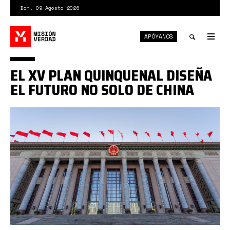
Pasar
Dom. 09 Agosto 2026
al
contenido
APÓYANOS
principal
Tog
nav
Toggle
EL XV PLAN QUINQUENAL DISEÑA
search
EL FUTURO NO SOLO DE CHINA
comité
centro
partido
comunista
chino