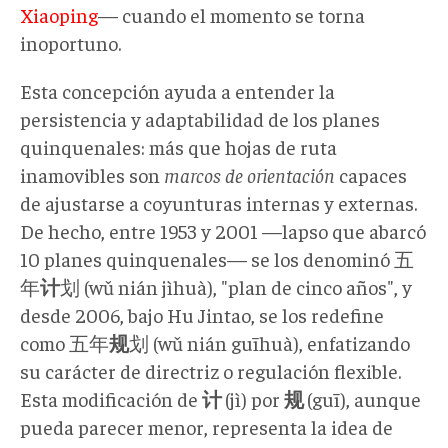
Xiaoping
— cuando el momento se torna
inoportuno.
Esta concepción ayuda a entender la
persistencia y adaptabilidad de los planes
quinquenales: más que hojas de ruta
inamovibles son
marcos de orientación
capaces
de ajustarse a coyunturas internas y externas.
De hecho, entre 1953 y 2001 —lapso que abarcó
10 planes quinquenales— se los denominó 五
年
计
划 (wǔ nián jìhuà), "plan de cinco años", y
desde 2006, bajo Hu Jintao, se los redefine
como 五年
规
划 (wǔ nián guīhuà), enfatizando
su carácter de directriz o regulación flexible.
Esta modificación de
计
(jì) por
规
(guī), aunque
pueda parecer menor, representa la idea de