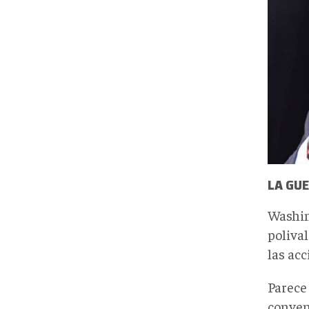
LA GU
Washin
polival
las ac
Parece 
conven