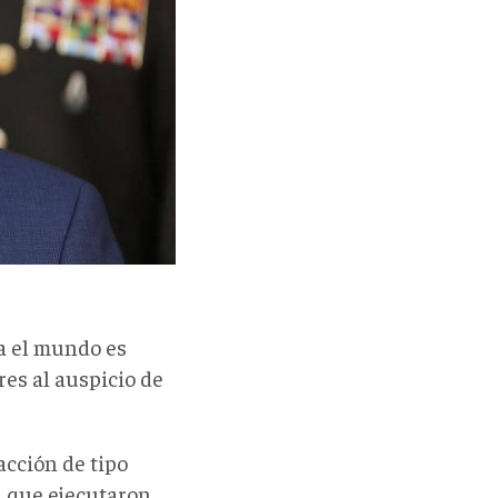
a el mundo es
res al auspicio de
acción de tipo
a que ejecutaron