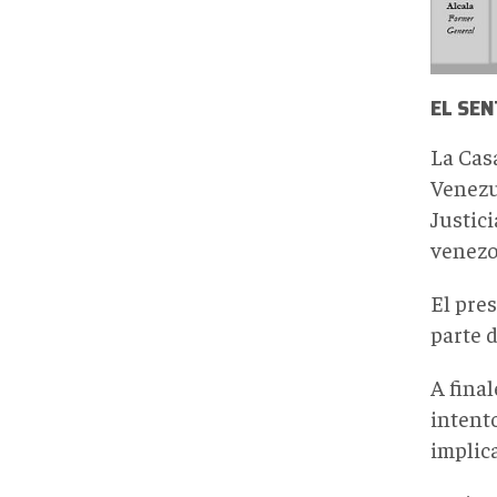
EL SE
La Cas
Venezu
Justic
venezo
El pre
parte 
A final
intent
implica