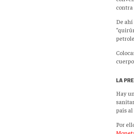
contra 
De ahí
“quirúr
petrole
Coloca
cuerpo
LA PR
Hay un
sanitar
país al
Por el
Moneta