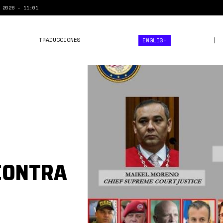
 2026 - 11:01
TRADUCCIONES
ENGLISH
0*3gALcapubtH6NAeK.jpg
CONTRA