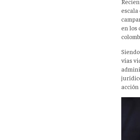
Recien
escala
campam
en los 
colomb
Siendo
vías vi
admini
jurídic
acción