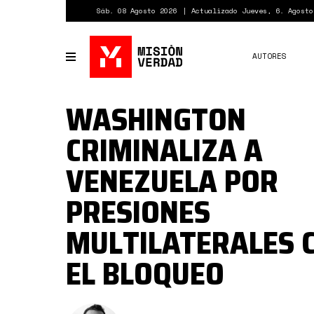
Pasar
Sáb. 08 Agosto 2026
Actualizado Jueves, 6. Agosto
al
contenido
principal
AUTORES
Toggle
navigation
WASHINGTON
CRIMINALIZA A
VENEZUELA POR
PRESIONES
MULTILATERALES 
EL BLOQUEO