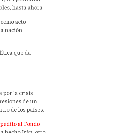
bles, hasta ahora.
 como acto
la nación
lítica que da
por la crisis
presiones de un
tro de los países.
xpedito al Fondo
ha hecho Irán, otro