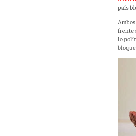
país b
Ambos 
frente 
lo polí
bloque