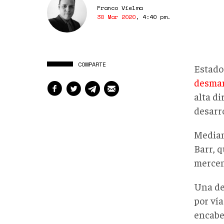
Franco Vielma
30 Mar 2020
,
4:40 pm
.
COMPARTE
Estado
desman
alta di
desarr
Median
Barr, 
mercen
Una de
por vía
encabe