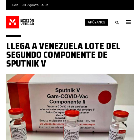
Pasar
Sáb. 08 Agosto 2026
al
contenido
APÓYANOS
principal
Tog
nav
Toggle
LLEGA A VENEZUELA LOTE DEL
search
SEGUNDO COMPONENTE DE
SPUTNIK V
2b091771437bf7d633d99d059f8d908f.j