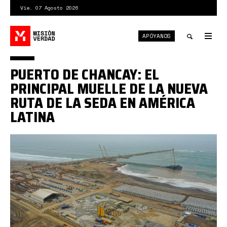
Pasar
Vie. 07 Agosto 2026
al
contenido
APÓYANOS
principal
Tog
nav
Toggle
PUERTO DE CHANCAY: EL
search
PRINCIPAL MUELLE DE LA NUEVA
RUTA DE LA SEDA EN AMÉRICA
LATINA
puerto
de
chancay.jpg