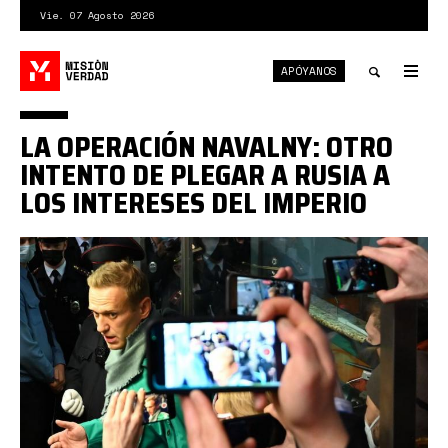
Pasar
Vie. 07 Agosto 2026
al
contenido
APÓYANOS
principal
Tog
nav
Toggle
LA OPERACIÓN NAVALNY: OTRO
search
INTENTO DE PLEGAR A RUSIA A
LOS INTERESES DEL IMPERIO
navalni.jpg