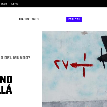
 2026 - 11:01
TRADUCCIONES
ENGLISH
drone
wars.jpg
TO DEL MUNDO?
RNO
LLÁ