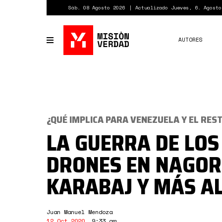
Pasar
Sáb. 08 Agosto 2026
Actualizado Jueves, 6. Agosto
al
contenido
principal
AUTORES
Toggle
navigation
¿QUÉ IMPLICA PARA VENEZUELA Y EL RES
LA GUERRA DE LOS
DRONES EN NAGO
KARABAJ Y MÁS A
Juan Manuel Mendoza
12 Oct 2020
,
9:33 am
.