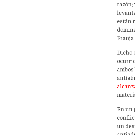
razón; 
levant
están r
dominan
Franja 
Dicho e
ocurri
ambos 
antiaé
alcanza
materi
En un 
conflic
un des
antiaé