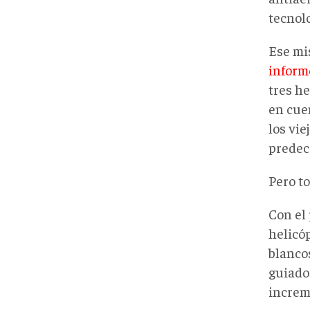
tecnolo
Ese mi
inform
tres he
en cue
los vie
predec
Pero t
Con el 
helicó
blancos
guiados
increme