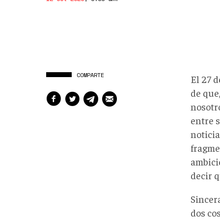
COMPARTE
El 27 
de que,
nosotr
entre s
notici
fragmen
ambicio
decir q
Sincer
dos co