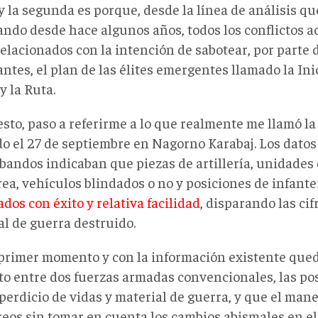
y la segunda es porque, desde la línea de análisis q
ando desde hace algunos años, todos los conflictos ac
elacionados con la intención de sabotear, por parte d
tes, el plan de las élites emergentes llamado la Inic
y la Ruta.
sto, paso a referirme a lo que realmente me llamó la
do el 27 de septiembre en Nagorno Karabaj. Los datos
bandos indicaban que piezas de artillería, unidades
rea, vehículos blindados o no y posiciones de infant
dos con éxito y relativa facilidad
, disparando las cif
al de guerra destruido.
primer momento y con la información existente qued
to entre dos fuerzas armadas convencionales, las pos
perdicio de vidas y material de guerra, y que el man
reos sin tomar en cuenta los cambios abismales en el