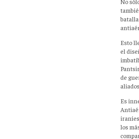
No sól
tambié
batall
antiaé
Esto ll
el dis
imbati
Pantsi
de gue
aliados
Es inn
Antiaér
iraníe
los más
compar