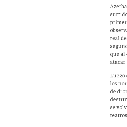
Azerba
surtido
primer
observ
real d
segundo
que al
atacar 
Luego 
los nor
de dro
destruy
se volv
teatro