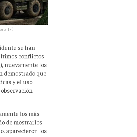
putnik)
cidente se han
últimos conflictos
j), nuevamente los
han demostrado que
icas y el uso
e observación
camente los más
do de mostrarlos
lo, aparecieron los