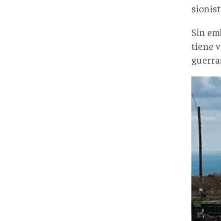
sionis
Sin em
tiene v
guerra
s500