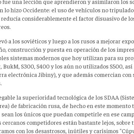
o fue una lección que aprendieron y asimilaron los s
n lo hizo Occidente: el uso de vehículos no tripulad
a reducía considerablemente el factor disuasivo de lo
reos.
evó a los soviéticos y luego a los rusos a mejorar e
eño, construcción y puesta en operación de los impre
bles sistemas modernos que hoy utilizan para su prop
r, BukM, S300, S400 y los aún no utilizados S500, así
rra electrónica Jibiny), y que además comercian con 
.
egable la superioridad tecnológica de los SDAA (Sis
ea) de fabricación rusa, de hecho en este momento ta
s sean los únicos que puedan competirle en ese campo
 cercanos competidores están bastante lejos, sobre t
amos con los desastrosos, inútiles y carísimos "Cúp