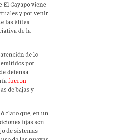
ue El Cayapo viene
tuales y por venir
e las élites
iativa de la
 atención de lo
 emitidos por
 de defensa
ería
fueron
ras de bajas y
ó claro que, en un
iciones fijas son
ejo de sistemas
 uso de las nuevas