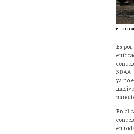
El siste
Es por 
enfocad
conoci
SDAA r
ya no e
masivo
pareci
En el 
conoci
en toda