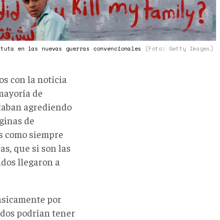
atuta en las nuevas guerras convencionales
(Foto: Getty Images)
s con la noticia
 mayoría de
staban agrediendo
áginas de
as como siempre
as, que si son las
idos llegaron a
básicamente por
odos podrían tener