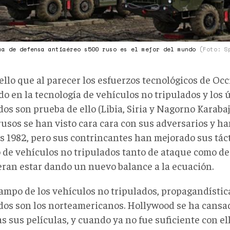
ma de defensa antiaéreo s500 ruso es el mejor del mundo
(Foto: S
ello que al parecer los esfuerzos tecnológicos de Oc
o en la tecnología de vehículos no tripulados y los 
dos son prueba de ello (Libia, Siria y Nagorno Karaba
usos se han visto cara cara con sus adversarios y 
s 1982, pero sus contrincantes han mejorado sus táct
 de vehículos no tripulados tanto de ataque como d
eran estar dando un nuevo balance a la ecuación.
campo de los vehículos no tripulados, propagandísti
dos son los norteamericanos. Hollywood se ha cansa
s sus películas, y cuando ya no fue suficiente con el