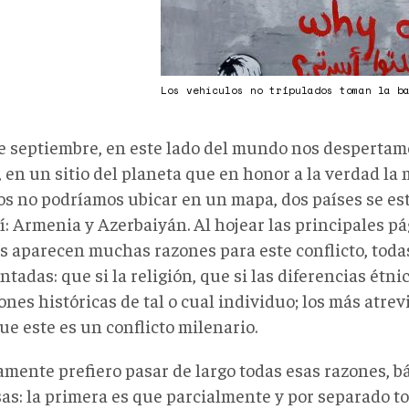
Los vehículos no tripulados toman la b
de septiembre, en este lado del mundo nos despertamo
 en un sitio del planeta que en honor a la verdad la
os no podríamos ubicar en un mapa, dos países se e
í: Armenia y Azerbaiyán. Al hojear las principales p
as aparecen muchas razones para este conflicto, tod
tadas: que si la religión, que si las diferencias étnic
nes históricas de tal o cual individuo; los más atrev
ue este es un conflicto milenario.
amente prefiero pasar de largo todas esas razones, 
sas: la primera es que parcialmente y por separado t