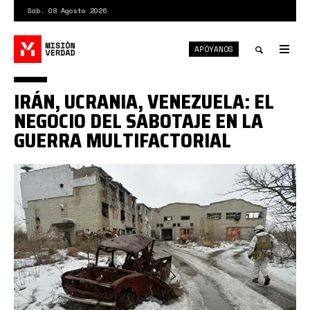
Pasar
Sáb. 08 Agosto 2026
al
contenido
APÓYANOS
principal
Tog
nav
Toggle
IRÁN, UCRANIA, VENEZUELA: EL
search
NEGOCIO DEL SABOTAJE EN LA
GUERRA MULTIFACTORIAL
sabotaje000.png