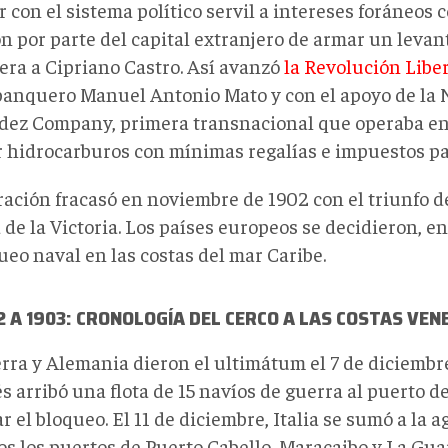
con el sistema político servil a intereses foráneos c
ón por parte del capital extranjero de armar un leva
era a Cipriano Castro. Así avanzó
la Revolución Libe
 banquero Manuel Antonio Mato y con el apoyo de la
ez Company, primera transnacional que operaba en 
r hidrocarburos con mínimas regalías e impuestos par
ración fracasó en noviembre de 1902 con el triunfo d
 de la Victoria. Los países europeos se decidieron, e
ueo naval en las costas del mar Caribe.
2 A 1903: CRONOLOGÍA DEL CERCO A LAS COSTAS VE
erra y Alemania dieron el ultimátum el 7 de diciembr
 arribó una flota de 15 navíos de guerra al puerto d
r el bloqueo. El 11 de diciembre, Italia se sumó a la 
os los puertos de Puerto Cabello, Maracaibo y La Gua