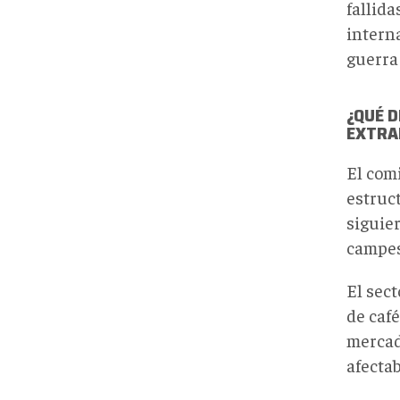
fallida
intern
guerra 
¿QUÉ D
EXTRA
El com
estruct
siguie
campes
El sec
de café
mercado
afecta