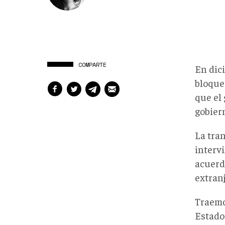
COMPARTE
En dic
bloque
que el
gobier
La tra
intervi
acuerd
extranj
Traemos
Estado