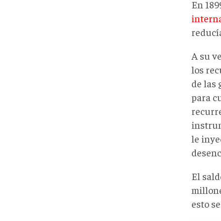
En 1899
intern
reducí
A su ve
los rec
de las
para cu
recurre
instru
le inye
desenc
El sald
millone
esto se