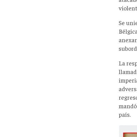
violent
Se uni
Bélgica
anexar
subord
La res
llamado
imperia
advers
regreso
mandó a
país.