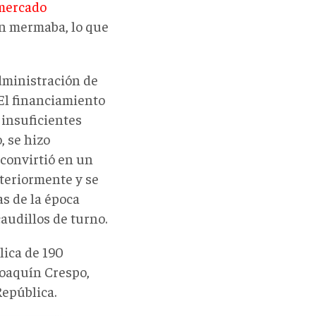
 mercado
én mermaba, lo que
administración de
 El financiamiento
 insuficientes
, se hizo
 convirtió en un
teriormente y se
as de la época
audillos de turno.
lica de 190
Joaquín Crespo,
República.