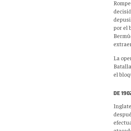
Romper 
decisi
depusi
por el
Bermúd
extrae
La ope
Batalla
el bloq
DE 190
Inglat
después
efectua
atacad