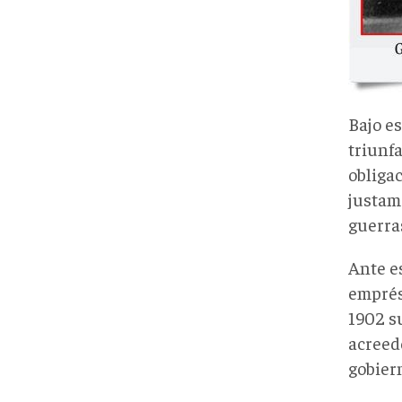
Bajo es
triunfa
obliga
justame
guerras
Ante es
emprés
1902 su
acreed
gobier