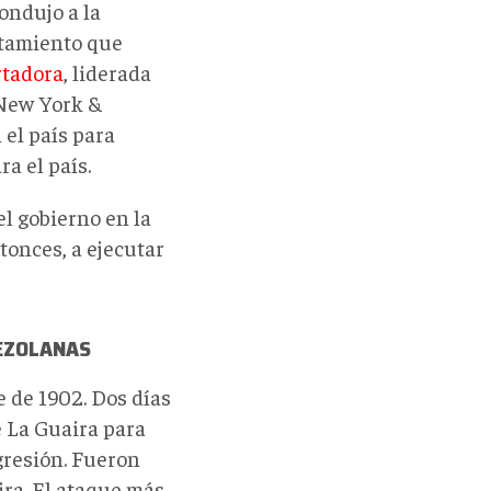
ondujo a la
ntamiento que
rtadora
, liderada
 New York &
el país para
a el país.
el gobierno en la
ntonces, a ejecutar
NEZOLANAS
e de 1902. Dos días
e La Guaira para
agresión. Fueron
ira. El ataque más