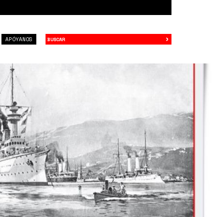
›
Buscar
APÓYANOS