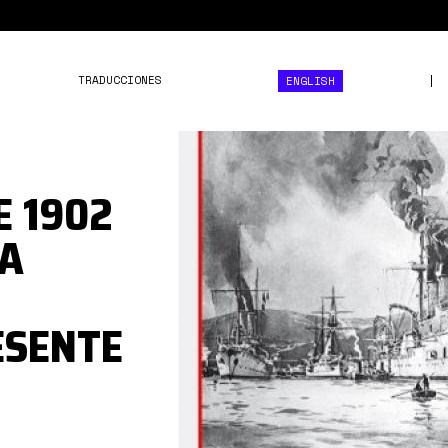
TRADUCCIONES
ENGLISH
0_dNrbtQ-
vD2cKmx9L.jpg
E 1902
NA
ESENTE