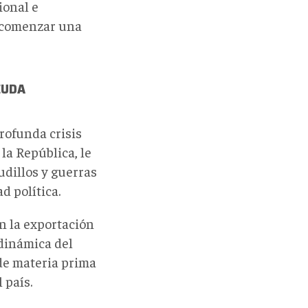
ional e
y comenzar una
EUDA
rofunda crisis
la República, le
dillos y guerras
d política.
n la exportación
 dinámica del
 de materia prima
 país.