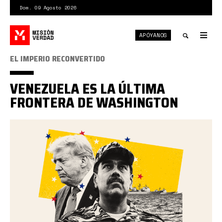
Pasar
Dom. 09 Agosto 2026
al
contenido
APÓYANOS
principal
Tog
nav
Toggle
EL IMPERIO RECONVERTIDO
search
VENEZUELA ES LA ÚLTIMA
FRONTERA DE WASHINGTON
Imperio
reconvertido