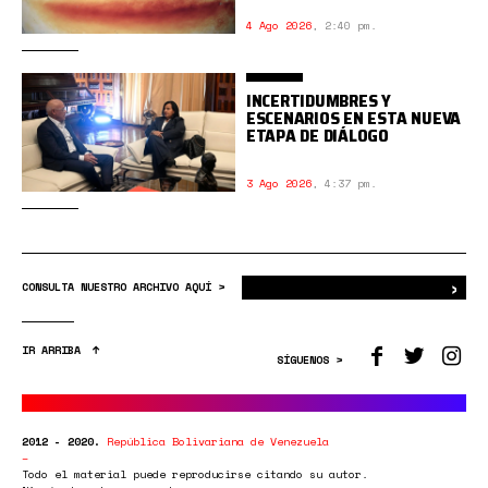
4 Ago 2026
,
2:40 pm.
INCERTIDUMBRES Y
ESCENARIOS EN ESTA NUEVA
ETAPA DE DIÁLOGO
3 Ago 2026
,
4:37 pm.
›
Bus
CONSULTA NUESTRO ARCHIVO AQUÍ >
IR ARRIBA
SÍGUENOS >
2012 - 2020.
República Bolivariana de Venezuela
Todo el material puede reproducirse citando su autor.