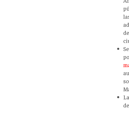
Am
pú
la
ad
de
ci
Se
po
m
au
so
M
La
de
Amaz
001.