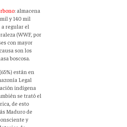
arbono
: almacena
 mil y 140 mil
 a regular el
uraleza (WWF, por
íses con mayor
 causa son los
masa boscosa.
(65%) están en
Amazonía Legal
lación indígena
mbién se trató el
ica, de esto
lás Maduro de
consciente y