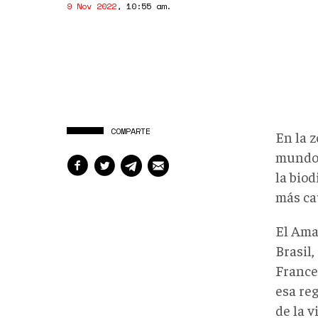
9 Nov 2022
,
10:55 am
.
COMPARTE
En la 
mundo,
la biod
más ca
El Ama
Brasil
France
esa re
de la v