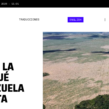
 2026 - 11:01
TRADUCCIONES
ENGLISH
Amazonía000.jpg
 LA
UÉ
ZUELA
TA