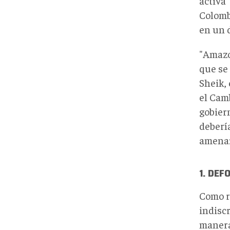
activa"
Colomb
en un d
"Amazon
que se
Sheik,
el Camb
gobier
deberí
amenaz
1.
DEF
Como re
indisc
manera 