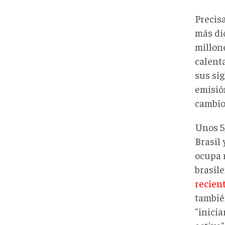
Precis
más di
millon
calent
sus sig
emisión
cambio
Unos 5
Brasil
ocupa 
brasil
recien
tambié
"inicia