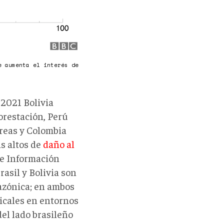
e aumenta el interés de
 2021 Bolivia
orestación, Perú
áreas y Colombia
s altos de
daño al
e Información
asil y Bolivia son
azónica; en ambos
picales en entornos
el lado brasileño