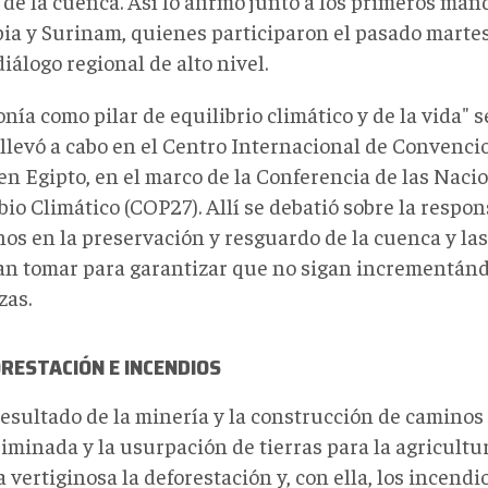
 de la cuenca. Así lo afirmó junto a los primeros man
ia y Surinam, quienes participaron el pasado marte
iálogo regional de alto nivel.
ía como pilar de equilibrio climático y de la vida" se
 llevó a cabo en el Centro Internacional de Convenci
 en Egipto, en el marco de la Conferencia de las Nac
io Climático (COP27). Allí se debatió sobre la respon
nos en la preservación y resguardo de la cuenca y l
an tomar para garantizar que no sigan incrementánd
as.
ORESTACIÓN
E
INCENDIOS
sultado de la minería y la construcción de caminos i
riminada y la usurpación de tierras para la agricult
vertiginosa la deforestación y, con ella, los incendi