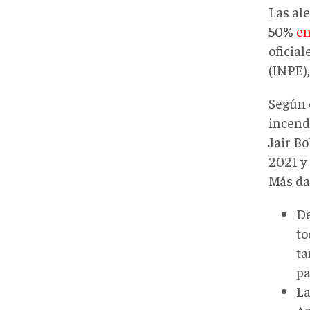
Las al
50%
en
oficial
(INPE),
Según 
incend
Jair Bo
2021 y
Más da
De
to
ta
pa
La