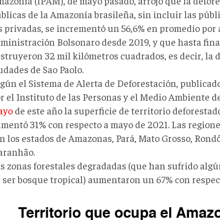
azonia (IPAM), de mayo pasado, arrojó que la defore
blicas de la Amazonía brasileña, sin incluir las públ
s privadas, se incrementó un 56,6% en promedio por 
ministración Bolsonaro desde 2019, y que hasta fina
struyeron 32 mil kilómetros cuadrados, es decir, la 
udades de Sao Paolo.
gún el Sistema de Alerta de Deforestación, public
r el Instituto de las Personas y el Medio Ambiente 
ayo
de este año la superficie de territorio deforestad
mentó 31% con respecto a mayo de 2021. Las regione
n los estados de Amazonas, Pará, Mato Grosso, Rondô
aranhão.
s zonas forestales degradadas (que han sufrido algú
 ser bosque tropical) aumentaron un 67% con respec
onía
png