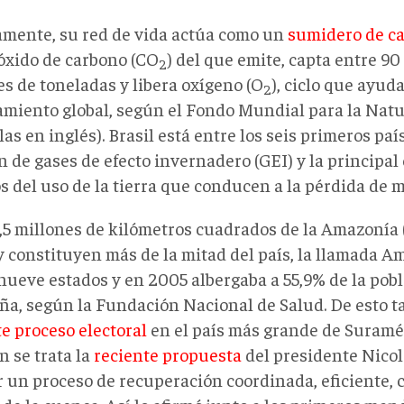
amente, su red de vida actúa como un
sumidero de c
óxido de carbono (CO
) del que emite, capta entre 90
2
es de toneladas y libera oxígeno (O
), ciclo que ayuda
2
amiento global, según el Fondo Mundial para la Nat
las en inglés). Brasil está entre los seis primeros pa
 de gases de efecto invernadero (GEI) y la principal
s del uso de la tierra que conducen a la pérdida de 
,5 millones de kilómetros cuadrados de la Amazonía 
 y constituyen más de la mitad del país, la llamada 
nueve estados y en 2005 albergaba a 55,9% de la pob
eña, según la Fundación Nacional de Salud. De esto ta
te proceso electoral
en el país más grande de Suramér
n se trata la
reciente propuesta
del presidente Nico
r un proceso de recuperación coordinada, eficiente, 