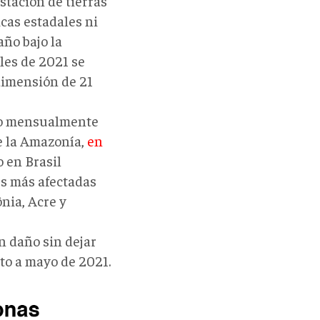
stación de tierras
icas estadales ni
año bajo la
les de 2021 se
dimensión de 21
ado mensualmente
de la Amazonía,
en
o en Brasil
s más afectadas
nia, Acre y
n daño sin dejar
to a mayo de 2021.