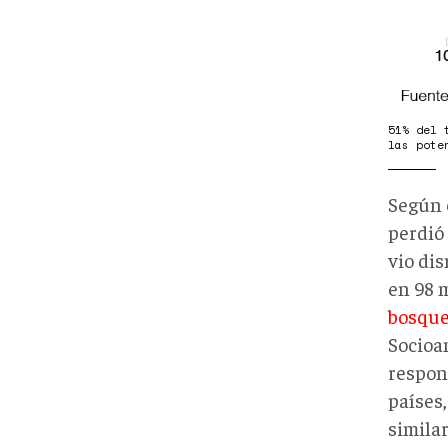
51% del 
las pote
Según 
perdió
vio di
en 98 
bosque
Socioa
respon
países
simila