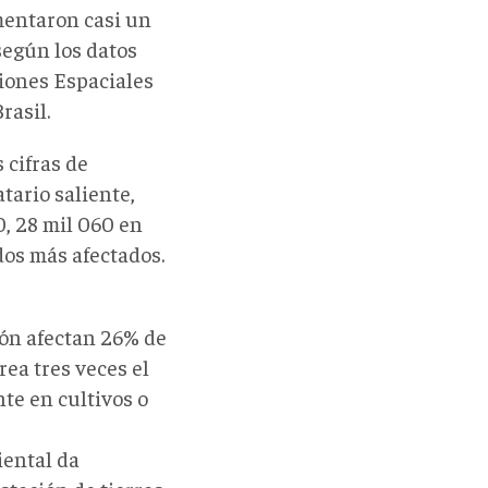
mentaron casi un
según los datos
ciones Espaciales
rasil.
 cifras de
tario saliente,
0, 28 mil 060 en
dos más afectados.
ión afectan 26% de
rea tres veces el
te en cultivos o
iental da