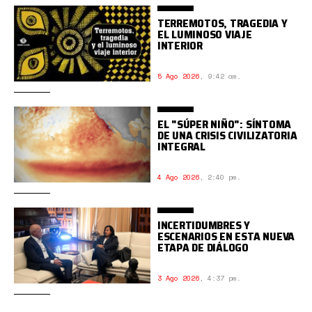
TERREMOTOS, TRAGEDIA Y
EL LUMINOSO VIAJE
INTERIOR
5 Ago 2026
,
9:42 am.
EL "SÚPER NIÑO": SÍNTOMA
DE UNA CRISIS CIVILIZATORIA
INTEGRAL
4 Ago 2026
,
2:40 pm.
INCERTIDUMBRES Y
ESCENARIOS EN ESTA NUEVA
ETAPA DE DIÁLOGO
3 Ago 2026
,
4:37 pm.