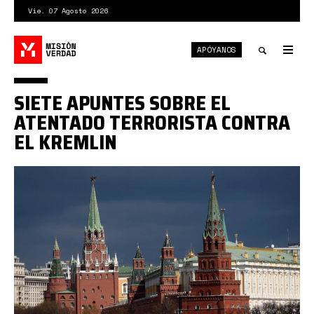
Pasar
Vie. 07 Agosto 2026
al
contenido
APÓYANOS
principal
Tog
nav
Toggle
SIETE APUNTES SOBRE EL
search
ATENTADO TERRORISTA CONTRA
EL KREMLIN
kremlin.jpeg