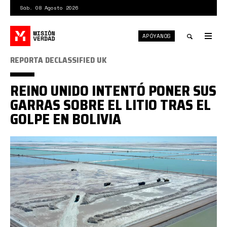
Pasar
Sáb. 08 Agosto 2026
al
contenido
APÓYANOS
principal
Tog
nav
Toggle
REPORTA DECLASSIFIED UK
search
REINO UNIDO INTENTÓ PONER SUS
GARRAS SOBRE EL LITIO TRAS EL
GOLPE EN BOLIVIA
350EF09D-
19EC-
47E4-
9DAA-
CCE129766A52.jpg