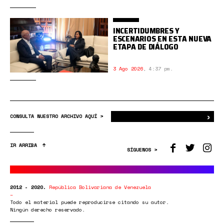
INCERTIDUMBRES Y
ESCENARIOS EN ESTA NUEVA
ETAPA DE DIÁLOGO
3 Ago 2026
,
4:37 pm.
›
Bus
CONSULTA NUESTRO ARCHIVO AQUÍ >
IR ARRIBA
SÍGUENOS >
2012 - 2020.
República Bolivariana de Venezuela
Todo el material puede reproducirse citando su autor.
Ningún derecho reservado.