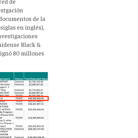
red de
estgación
 documentos de la
iglas en inglés),
nvestigaciones
unidense Black &
signó 80 millones