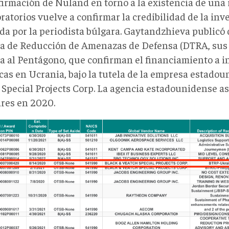
firmación de Nuland en torno a la existencia de una 
ratorios vuelve a confirmar la credibilidad de la inv
ada por
la periodista búlgara. Gaytandzhieva publicó
a de Reducción de Amenazas de Defensa (DTRA, sus s
ta al Pentágono, que confirman el financiamiento a i
icas en Ucrania, bajo la tutela de la empresa estado
 Special Projects Corp. La agencia estadounidense a
ares en 2020.
A
sition
cast
00730
IC
ASE.pdf.png