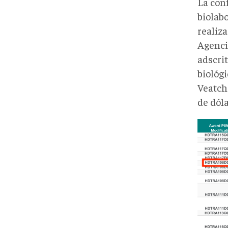
La con
biolabo
realiz
Agenci
adscri
biológ
Veatch
de dól
DTR
Acqui
Fore
202
-
FOR
PUBL
RELE