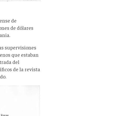
dense de
ones de dólares
ania.
las supervisiones
genos que estaban
trada del
ficos de la revista
do.