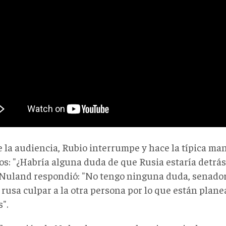
 la audiencia, Rubio interrumpe y hace la típica man
s: "
¿Habría alguna duda de que Rusia estaría detrás
 Nuland respondió: "No tengo ninguna duda, senador,
 rusa culpar a la otra persona por lo que están plan
".