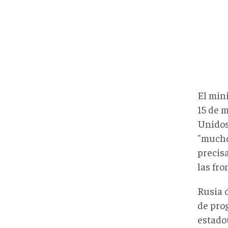
El min
15 de 
Unidos
"mucho
precisa
las fro
Rusia 
de pro
estado