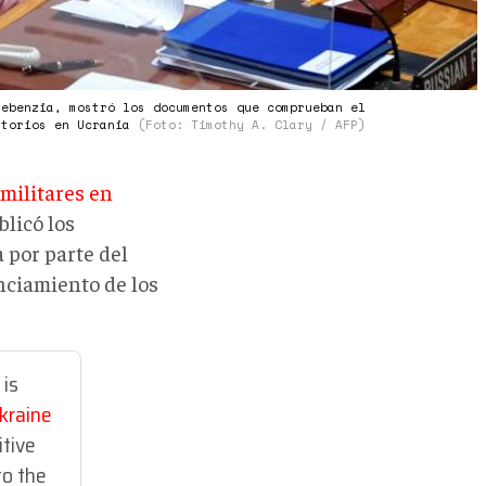
Nebenzia, mostró los documentos que comprueban el
atorios en Ucrania
(Foto: Timothy A. Clary / AFP)
 militares en
blicó los
 por parte del
nciamiento de los
 is
kraine
itive
to the