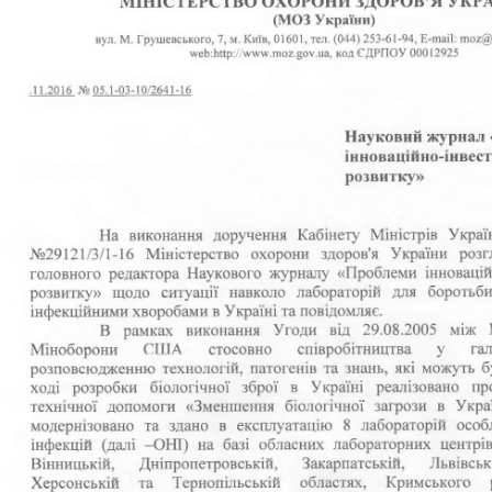
d
ia.jpg