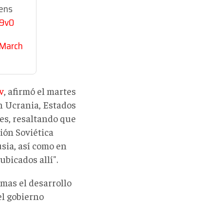
ens
i9v0
March
v
, afirmó el martes
en Ucrania, Estados
ses, resaltando que
ión Soviética
usia, así como en
ubicados allí".
mas el desarrollo
el gobierno