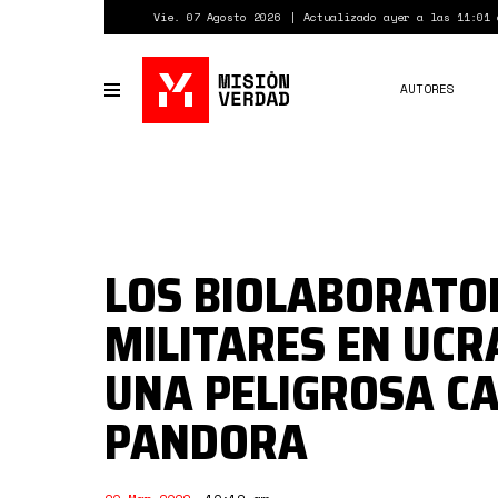
Pasar
Vie. 07 Agosto 2026
Actualizado ayer a las 11:01 
al
contenido
principal
AUTORES
Toggle
navigation
LOS BIOLABORATO
MILITARES EN UCR
UNA PELIGROSA CA
PANDORA