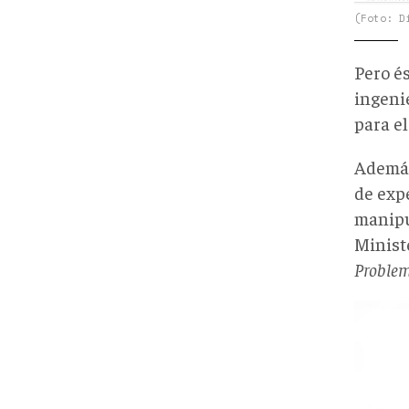
(Foto: D
Pero é
ingeni
para e
Además,
de exp
manipul
Ministe
Problem
Cart
1
mini
de