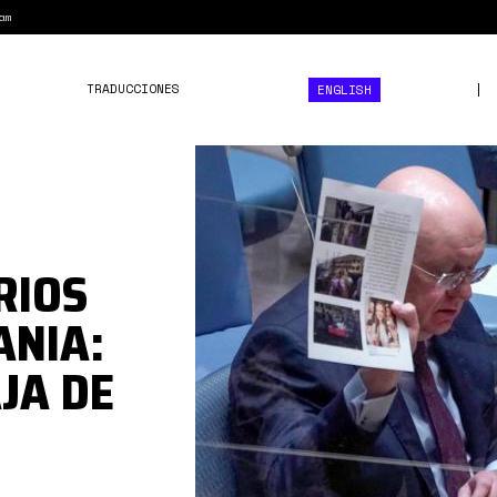
am
TRADUCCIONES
ENGLISH
nebenzia
docs.jpg
RIOS
ANIA:
JA DE