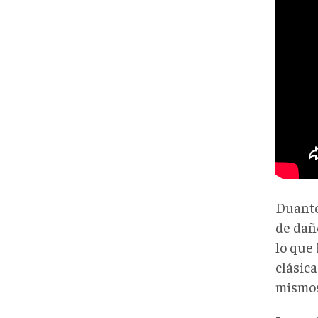
Duante
de daño
lo que
clásica
mismos