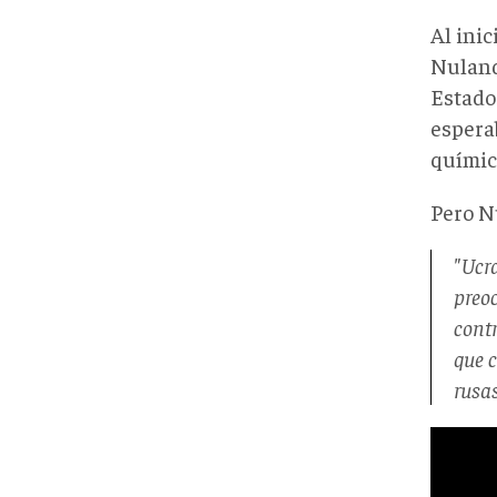
Al inic
Nuland
Estado
espera
químic
Pero N
"Ucr
preoc
cont
que c
rusas