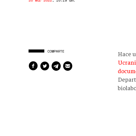
20 Mar 2022
,
10:19 am
.
COMPARTE
Hace u
Ucrani
docume
Depart
biolab