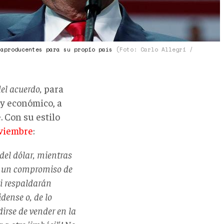
raproducentes para su propio país
(Foto: Carlo Allegri /
del acuerdo,
para
 y económico, a
 Con su estilo
oviembre
:
 del dólar, mientras
s un compromiso de
i respaldarán
dense o, de lo
irse de vender en la