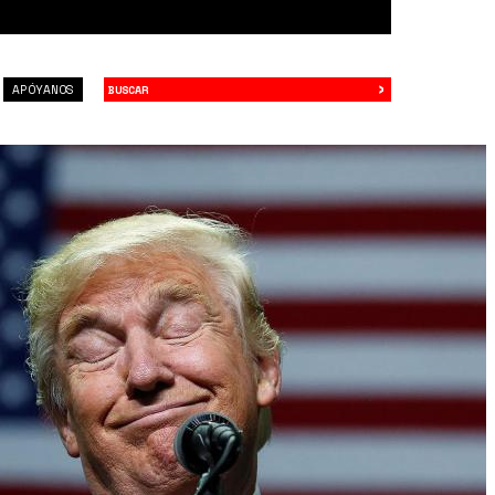
›
Buscar
APÓYANOS