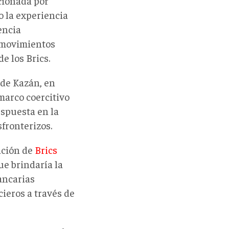
cionada por
 la experiencia
encia
s movimientos
e los Brics.
 de Kazán, en
marco coercitivo
spuesta en la
sfronterizos.
ación de
Brics
ue brindaría la
bancarias
cieros a través de