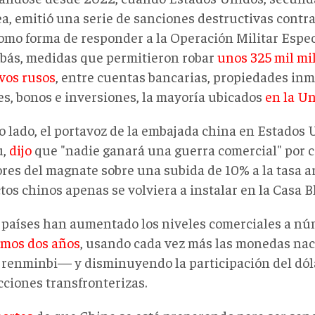
a, emitió una serie de sanciones destructivas contra
omo forma de responder a la Operación Militar Espec
bás, medidas que permitieron robar
unos 325 mil mi
ivos rusos
, entre cuentas bancarias, propiedades inmo
es, bonos e inversiones, la mayoría ubicados
en la U
o lado, el portavoz de la embajada china en Estados 
u,
dijo
que "nadie ganará una guerra comercial" por 
ores del magnate sobre una subida de 10% a la tasa a
os chinos apenas se volviera a instalar en la Casa B
países han aumentado los niveles comerciales a n
timos dos años
, usando cada vez más las monedas na
l renminbi— y disminuyendo la participación del dól
cciones transfronterizas.