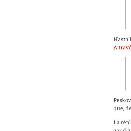
Hasta 
A trav
Peskov 
que, d
La rép
agudiz