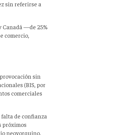
z sin referirse a
 y Canadá —de 25%
re comercio,
provocación sin
cionales (BIS, por
entos comerciales
falta de confianza
s próximos
dio neoyorquino.