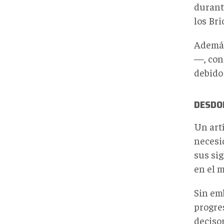
durante
los Bri
Ademá
—, con
debido 
DESDOL
Un art
necesi
sus sig
en el 
Sin em
progre
deciso