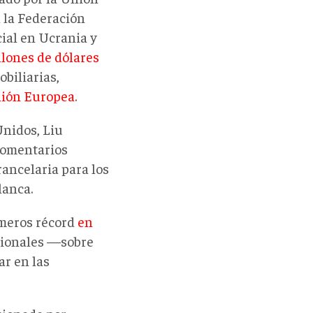
 la Federación
ial en Ucrania y
llones de dólares
biliarias,
nión Europea
.
Unidos, Liu
comentarios
rancelaria para los
lanca.
úmeros récord
en
cionales —sobre
ar en las