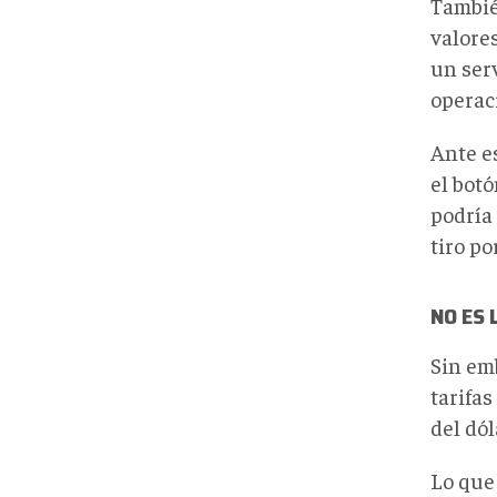
Tambi
valores
un serv
operaci
Ante e
el bot
podría
tiro po
NO ES 
Sin em
tarifa
del dól
Lo que 