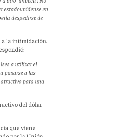
a otro 'imbécil'! No
lar estadounidense en
bería despedirse de
a la intimidación.
respondió:
ses a utilizar el
a pasarse a las
 atractivo para una
ractivo del dólar
ncia que viene
ado por la Unión