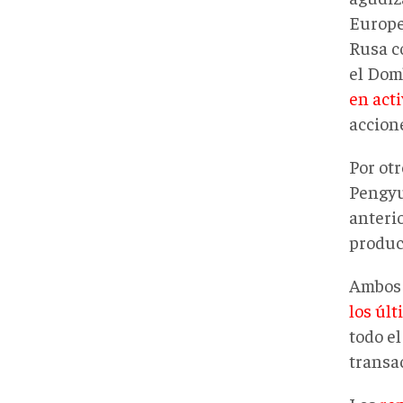
Europe
Rusa c
el Dom
en act
accion
Por otr
Pengy
anteri
product
Ambos 
los úl
todo e
transa