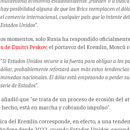
maravillosa economía estadounidense. ¡Pueden ir a buscar 
hay posibilidad alguna de que los Brics reemplacen el dó
el comercio internacional, cualquier país que lo intente de
Estados Unidos".
los momentos, solo Rusia ha respondido oficialmente 
és de Dmitri Peskov
, el portavoz del Kremlin, Moscú 
"Si Estados Unidos recurre a la fuerza para obligar a los paí
dólar, probablemente reforzará aun más estas tendencias 
monedas nacionales. El dólar está empezando a perder su
serie de Estados".
añadió que "se trata de un proceso de erosión del at
e hecho, está en marcha y cobrando impulso".
lica del Kremlin corresponde, en efecto, a una tende
ándose desde 2022, cuando Estados Unidos, secund