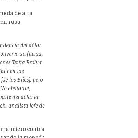
neda de alta
ión rusa
ndencia del dólar
conserva su fuerza,
ones Tsifra Broker.
luir en las
[de los Brics], pero
 No obstante,
arte del dólar en
h, analista jefe de
financiero contra
 usando la moneda