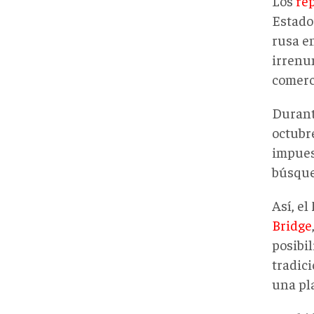
Los
re
Estado
rusa e
irrenun
comerci
Durant
octubr
impues
búsqued
Así, e
Bridge
posibil
tradici
una pl