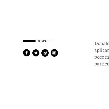
COMPARTE
Donald
aplica
poco m
partic