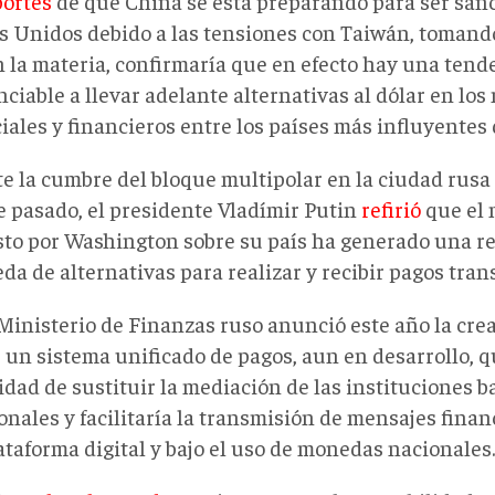
portes
de que China se está preparando para ser san
s Unidos debido a las tensiones con Taiwán, tomando
n la materia, confirmaría que en efecto hay una tend
ciable a llevar adelante alternativas al dólar en lo
ales y financieros entre los países más influyentes d
e la cumbre del bloque multipolar en la ciudad rusa
e pasado, el presidente Vladímir Putin
refirió
que el 
to por Washington sobre su país ha generado una re
a de alternativas para realizar y recibir pagos tran
l Ministerio de Finanzas ruso anunció este año la cre
, un sistema unificado de pagos, aun en desarrollo, q
idad de sustituir la mediación de las instituciones 
onales y facilitaría la transmisión de mensajes finan
ataforma digital y bajo el uso de monedas nacionales.