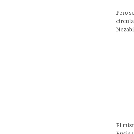
Pero s
circula
Nezabi
El mis
Rusia 