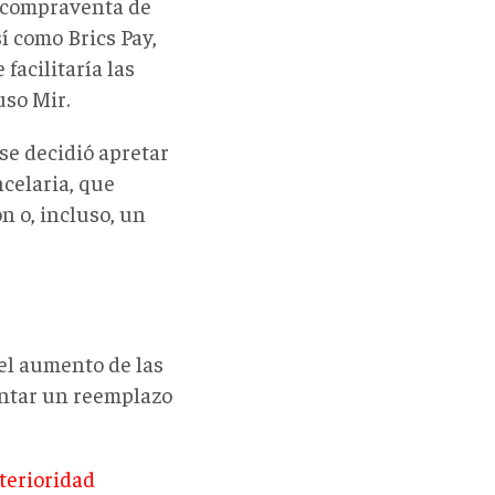
y compraventa de
sí como Brics Pay,
facilitaría las
uso Mir.
se decidió apretar
celaria, que
n o, incluso, un
el aumento de las
entar un reemplazo
nterioridad