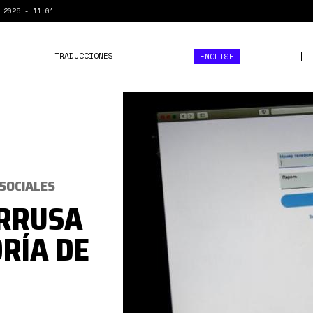
 2026 - 11:01
TRADUCCIONES
ENGLISH
_117514964_twitter.jpg
 SOCIALES
IRRUSA
RÍA DE