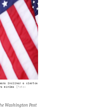
para inclinar a ciertos
era mínima
(Foto:
he Washington Post