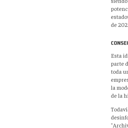
siendo 
potenc
estado
de 2020
CONSEC
Esta i
parte d
toda u
empres
la mod
de la h
Todavía
desinf
"Archi