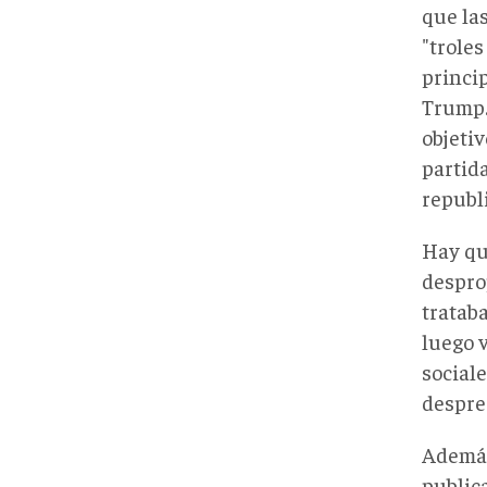
que las
"troles
princi
Trump. 
objetiv
partid
republ
Hay que
despro
tratab
luego 
social
despre
Además
publica