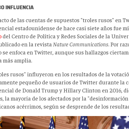
BO INFLUENCIA
cto de las cuentas de supuestos "troles rusos" en Tw
encial estadounidense de hace casi siete años fue m
o
del Centro de Política y Redes Sociales de la Univ
ublicado en la revista
Nature Communications
. Por raz
o se enfoca en Twitter, aunque sus hallazgos ciertam
 más amplia.
roles rusos" influyeron en los resultados de la votac
vamente pequeño de usuarios de Twitter durante la c
ncial de Donald Trump y Hillary Clinton en 2016, dic
, la mayoría de los afectados por la "desinformación
icanos acérrimos, según se desprende de los resultad
33559872933.jpg