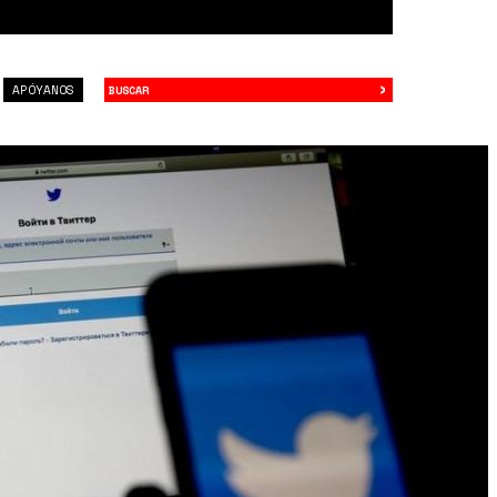
›
Buscar
APÓYANOS