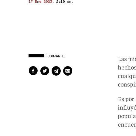
17 Ene 2023
,
2:10 pm
.
COMPARTE
Las mi
hechos
cualqui
conspi
Es por 
influyó
popula
encuen