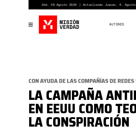
Pasar
Sáb. 08 Agosto 2026
Actualizado Jueves, 6. Agosto
al
contenido
principal
AUTORES
Toggle
navigation
CON AYUDA DE LAS COMPAÑÍAS DE REDES
LA CAMPAÑA ANT
EN EEUU COMO TEO
LA CONSPIRACIÓN