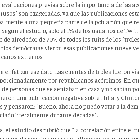
 evaluaciones previas sobre la importancia de las ac
 rusos" son exageradas, ya que las publicaciones est
palmente a una pequeña parte de la población que r
Según el estudio, solo el 1% de los usuarios de Twitt
o de alrededor de 70% de todos los tuits de los "troles
arios demócratas vieron esas publicaciones nueve v
icanos extremos.
 enfatizar ese dato. Las cuentas de troles fueron vi
porcionadamente por republicanos acérrimos. En otr
a de personas que se sentaban en casa y no sabían po
vieron una publicación negativa sobre Hillary Clinto
es y pensaron: "Bueno, ahora no puedo votar a la de
ciado literalmente durante décadas".
, el estudio descubrió que "la correlación entre el 
ciones de cuentas rusas de influencia extranjera vis