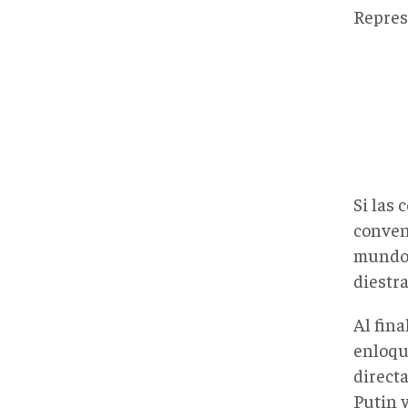
Repres
Si las
conven
mundo 
diestra
Al fina
enloqu
direct
Putin 