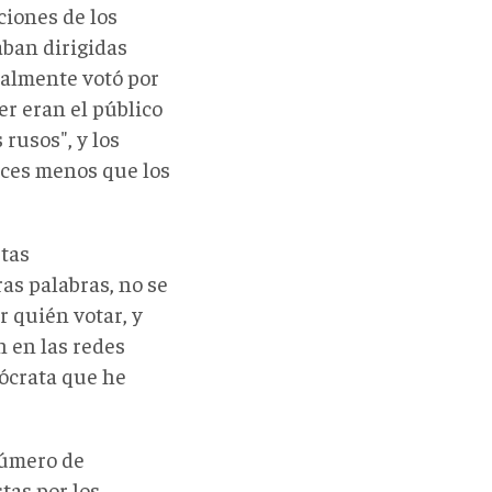
ciones de los
aban dirigidas
ealmente votó por
er eran el público
 rusos", y los
eces menos que los
stas
as palabras, no se
r quién votar, y
n en las redes
mócrata que he
número de
tas por los