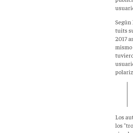
usuari
Según 
tuits 
2017 an
mismo 
tuvier
usuario
polariz
Los aut
los "tr