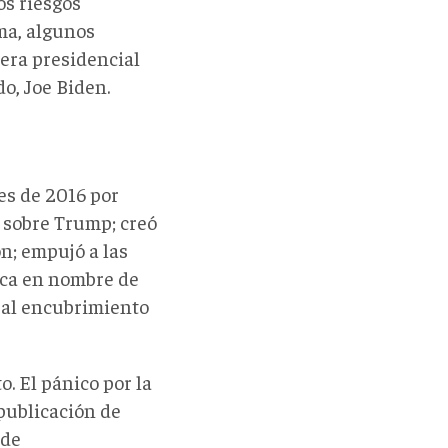
os riesgos
ema, algunos
era presidencial
o, Joe Biden.
es de 2016 por
l sobre Trump; creó
n; empujó a las
tica en nombre de
 al encubrimiento
. El pánico por la
 publicación de
 de