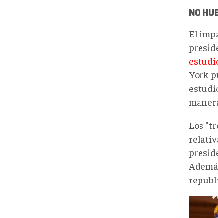
NO HU
El impa
presid
estudi
York p
estudi
manera
Los "t
relati
preside
Además
republ
7567