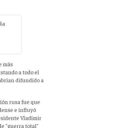
lia
te más
stando a todo el
abrían difundido a
ción rusa fue que
dense e influyó
esidente Vladímir
e "guerra total"