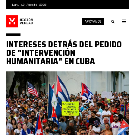
Pasar
Lun. 10 Agosto 2026
al
contenido
APÓYANOS
principal
Tog
nav
Toggle
INTERESES DETRÁS DEL PEDIDO
search
DE "INTERVENCIÓN
HUMANITARIA" EN CUBA
florida
protesta.jpg