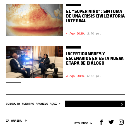
EL "SÚPER NIÑO": SÍNTOMA
DE UNA CRISIS CIVILIZATORIA
INTEGRAL
4 Ago 2026
,
2:40 pm.
INCERTIDUMBRES Y
ESCENARIOS EN ESTA NUEVA
ETAPA DE DIÁLOGO
3 Ago 2026
,
4:37 pm.
›
Bus
CONSULTA NUESTRO ARCHIVO AQUÍ >
IR ARRIBA
SÍGUENOS >