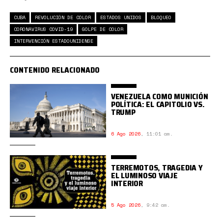
CUBA
REVOLUCIÓN DE COLOR
ESTADOS UNIDOS
BLOQUEO
CORONAVIRUS COVID-19
GOLPE DE COLOR
INTERVENCIÓN ESTADOUNIDENSE
CONTENIDO RELACIONADO
VENEZUELA COMO MUNICIÓN
POLÍTICA: EL CAPITOLIO VS.
TRUMP
6 Ago 2026
,
11:01 am.
TERREMOTOS, TRAGEDIA Y
EL LUMINOSO VIAJE
INTERIOR
5 Ago 2026
,
9:42 am.