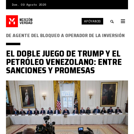
Pasar
Dom. 09 Agosto 2026
al
contenido
APÓYANOS
principal
Tog
nav
Toggle
DE AGENTE DEL BLOQUEO A OPERADOR DE LA INVERSIÓN
search
EL DOBLE JUEGO DE TRUMP Y EL
PETRÓLEO VENEZOLANO: ENTRE
SANCIONES Y PROMESAS
Trump
petroleras.jpg