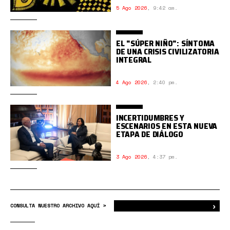
5 Ago 2026
,
9:42 am.
EL "SÚPER NIÑO": SÍNTOMA
DE UNA CRISIS CIVILIZATORIA
INTEGRAL
4 Ago 2026
,
2:40 pm.
INCERTIDUMBRES Y
ESCENARIOS EN ESTA NUEVA
ETAPA DE DIÁLOGO
3 Ago 2026
,
4:37 pm.
›
Bus
CONSULTA NUESTRO ARCHIVO AQUÍ >