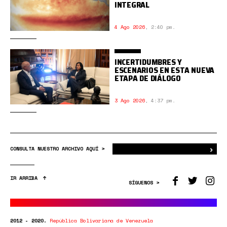
INTEGRAL
4 Ago 2026
,
2:40 pm.
INCERTIDUMBRES Y
ESCENARIOS EN ESTA NUEVA
ETAPA DE DIÁLOGO
3 Ago 2026
,
4:37 pm.
›
Bus
CONSULTA NUESTRO ARCHIVO AQUÍ >
IR ARRIBA
SÍGUENOS >
2012 - 2020.
República Bolivariana de Venezuela