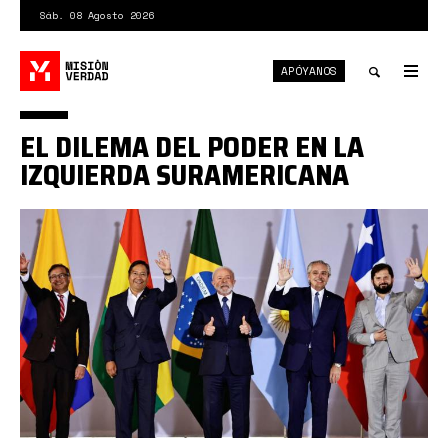
Pasar
Sáb. 08 Agosto 2026
al
contenido
APÓYANOS
principal
Tog
nav
Toggle
EL DILEMA DEL PODER EN LA
search
IZQUIERDA SURAMERICANA
gobiernos
progres.jpg