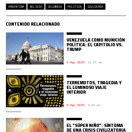
ARGENTINA
BOLIVIA
COLOMBIA
POLÍTICA
IZQUIERDA
CONTENIDO RELACIONADO
VENEZUELA COMO MUNICIÓN
POLÍTICA: EL CAPITOLIO VS.
TRUMP
6 Ago 2026
,
11:01 am.
TERREMOTOS, TRAGEDIA Y
EL LUMINOSO VIAJE
INTERIOR
5 Ago 2026
,
9:42 am.
EL "SÚPER NIÑO": SÍNTOMA
DE UNA CRISIS CIVILIZATORIA