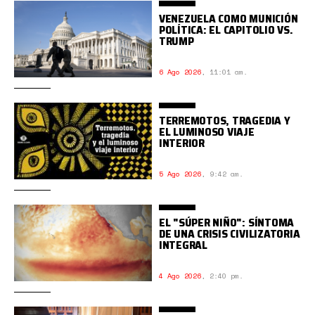
VENEZUELA COMO MUNICIÓN
POLÍTICA: EL CAPITOLIO VS.
TRUMP
6 Ago 2026
,
11:01 am.
TERREMOTOS, TRAGEDIA Y
EL LUMINOSO VIAJE
INTERIOR
5 Ago 2026
,
9:42 am.
EL "SÚPER NIÑO": SÍNTOMA
DE UNA CRISIS CIVILIZATORIA
INTEGRAL
4 Ago 2026
,
2:40 pm.