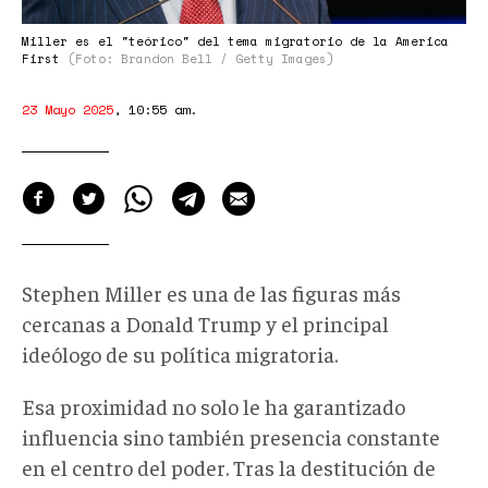
la
política
Miller es el "teórico" del tema migratorio de la America
First
(Foto: Brandon Bell / Getty Images)
del
America
23 Mayo 2025
,
10:55 am
.
First
Stephen Miller es una de las figuras más
cercanas a Donald Trump y el principal
ideólogo de su política migratoria.
Esa
proximidad
no solo le ha garantizado
influencia sino también presencia constante
en el centro del poder. Tras la destitución de