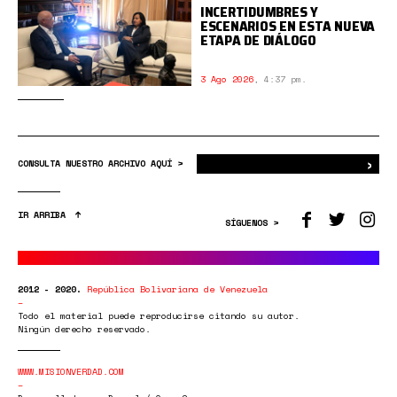
INCERTIDUMBRES Y
ESCENARIOS EN ESTA NUEVA
ETAPA DE DIÁLOGO
3 Ago 2026
,
4:37 pm.
›
Bus
CONSULTA NUESTRO ARCHIVO AQUÍ >
IR ARRIBA
SÍGUENOS >
2012 - 2020.
República Bolivariana de Venezuela
Todo el material puede reproducirse citando su autor.
Ningún derecho reservado.
WWW.MISIONVERDAD.COM