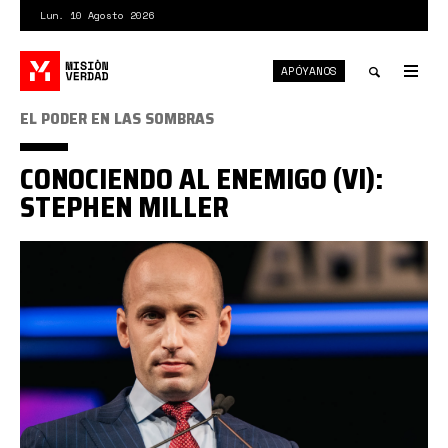
Pasar
Lun. 10 Agosto 2026
al
contenido
APÓYANOS
principal
Tog
nav
Toggle
EL PODER EN LAS SOMBRAS
search
CONOCIENDO AL ENEMIGO (VI):
STEPHEN MILLER
El
“teórico”
del
tema
migración
dentro
de